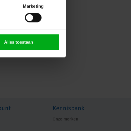
Marketing
Alles toestaan
ount
Kennisbank
Onze merken
s