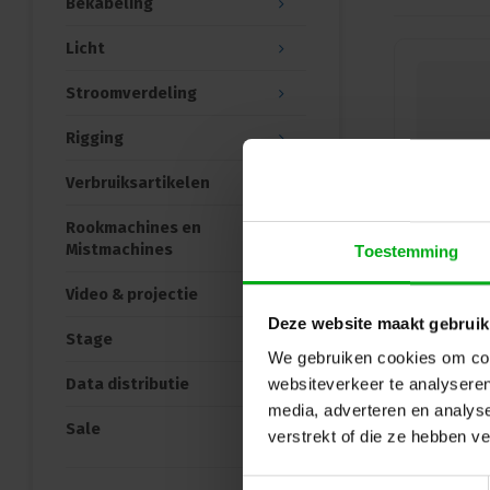
Bekabeling
Licht
Stroomverdeling
Rigging
Verbruiksartikelen
Rookmachines en
Mistmachines
Toestemming
Video & projectie
Deze website maakt gebruik
Stage
We gebruiken cookies om cont
Data distributie
websiteverkeer te analyseren
media, adverteren en analys
Sale
verstrekt of die ze hebben v
Toestemmingsselectie