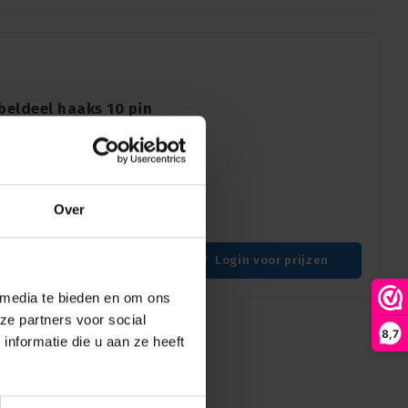
beldeel haaks 10 pin
acten RX
trik NC10FRX-14-B haaks
acten en zwarte behuizing
Over
!
Login voor prijzen
 media te bieden en om ons
ze partners voor social
8,7
nformatie die u aan ze heeft