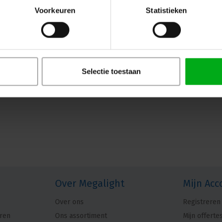
Voorkeuren
Statistieken
Selectie toestaan
Over Megalight
Mijn Acc
Over ons
Registreren
ren
Ons assortiment
Mijn offerte