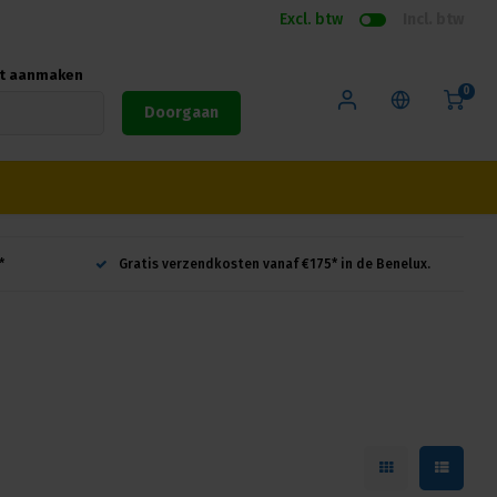
Excl. btw
Incl. btw
nt aanmaken
0
Doorgaan
*
Gratis verzendkosten vanaf €175* in de Benelux.