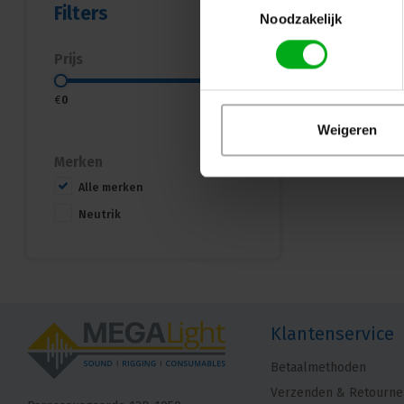
Filters
Noodzakelijk
Prijs
€
0
€
30
Weigeren
Merken
Alle merken
Neutrik
Klantenservice
Betaalmethoden
Verzenden & Retourne