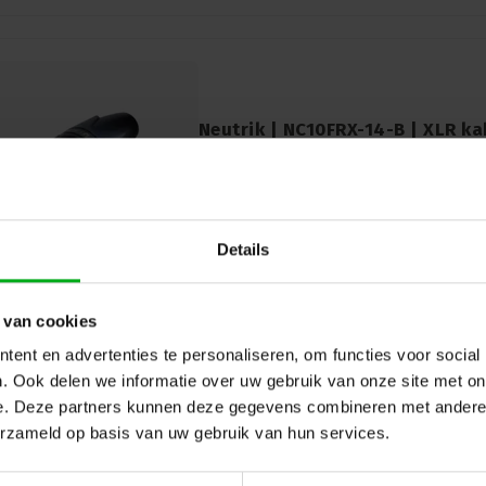
Neutrik | NC10FRX-14-B | XLR ka
bus zwarte behuizing goudcont
Neutrik |
NC10FRX-14-B
7-14 werkdagen
Verbeter uw audioconnectiviteit met Neu
XLR kabeldeel. 10-pin bus met goudcont
Details
voor hoogwaardige prestaties. Ontdek nu
 van cookies
ent en advertenties te personaliseren, om functies voor social
. Ook delen we informatie over uw gebruik van onze site met on
e. Deze partners kunnen deze gegevens combineren met andere i
erzameld op basis van uw gebruik van hun services.