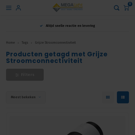
0
Hoofdmenu
Altijd snelle reactie en levering
Taal
Home
Tags
Grijze Stroomconnectiviteit
Producten getagd met Grijze
Nederlands
Stroomconnectiviteit
English
Filters
Français
Meest bekeken