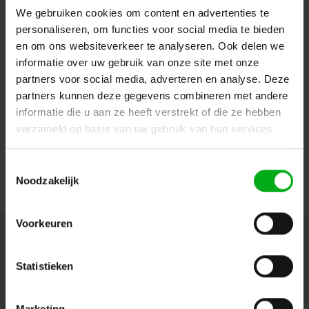
We gebruiken cookies om content en advertenties te
personaliseren, om functies voor social media te bieden
en om ons websiteverkeer te analyseren. Ook delen we
informatie over uw gebruik van onze site met onze
partners voor social media, adverteren en analyse. Deze
partners kunnen deze gegevens combineren met andere
Neutrik | NAC3FXXB-W-S | powerCON 20A kabeldeel 2 pin
+ aarde pen grijs CBC kd= 6-12mm
informatie die u aan ze heeft verstrekt of die ze hebben
Neutrik |
NAC3FXXB-W-S
verzameld op basis van uw gebruik van hun services.
7-14 werkdagen
Login voor prijzen
Toestemmingsselectie
Noodzakelijk
Voorkeuren
Nieuwsbrief
Ontvang de laatste updates, nieuws en aanbiedingen via email
Statistieken
Marketing