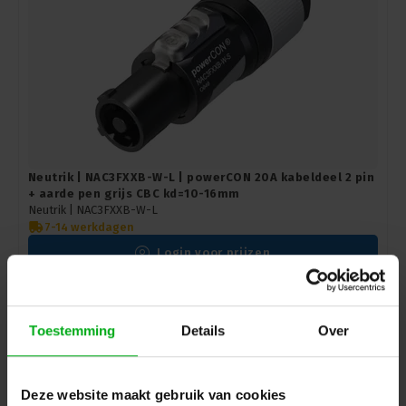
Neutrik | NAC3FXXB-W-L | powerCON 20A kabeldeel 2 pin
+ aarde pen grijs CBC kd=10-16mm
Neutrik |
NAC3FXXB-W-L
7-14 werkdagen
Login voor prijzen
Toestemming
Details
Over
Deze website maakt gebruik van cookies