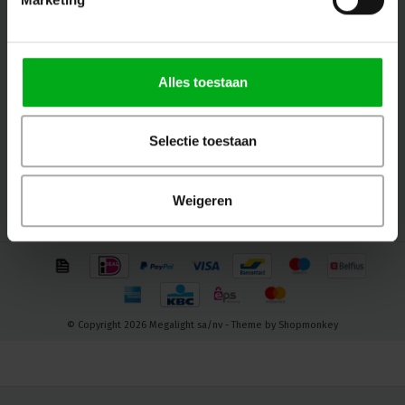
Volg ons
Alles toestaan
Contact
Selectie toestaan
Klantenservice
Mijn account
Weigeren
© Copyright 2026 Megalight sa/nv - Theme by
Shopmonkey