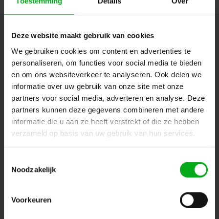
Toestemming
Details
Over
Nieuwsbrief
Deze website maakt gebruik van cookies
We gebruiken cookies om content en advertenties te
Ontvang de laatste updates, nieuws en aanbiedingen via email
personaliseren, om functies voor social media te bieden
en om ons websiteverkeer te analyseren. Ook delen we
informatie over uw gebruik van onze site met onze
Volg ons
partners voor social media, adverteren en analyse. Deze
partners kunnen deze gegevens combineren met andere
informatie die u aan ze heeft verstrekt of die ze hebben
verzameld op basis van uw gebruik van hun services.
Contact
Toestemmingsselectie
Klantenservice
Noodzakelijk
Mijn account
Voorkeuren