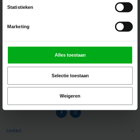
Statistieken
© Copyright 2026 Megalight sa/nv - Theme by
Shopmonkey
Marketing
Alles toestaan
Nieuwsbrief
Ontvang de laatste updates, nieuws en aanbiedingen via email
Selectie toestaan
Weigeren
Volg ons
Contact