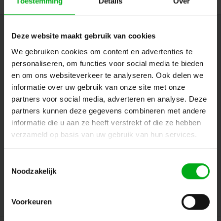
Toestemming
Details
Over
Nieuwsbrief
Deze website maakt gebruik van cookies
We gebruiken cookies om content en advertenties te
Ontvang de laatste updates, nieuws en aanbiedingen via email
personaliseren, om functies voor social media te bieden
en om ons websiteverkeer te analyseren. Ook delen we
informatie over uw gebruik van onze site met onze
Volg ons
partners voor social media, adverteren en analyse. Deze
partners kunnen deze gegevens combineren met andere
informatie die u aan ze heeft verstrekt of die ze hebben
verzameld op basis van uw gebruik van hun services.
Contact
Toestemmingsselectie
Klantenservice
Noodzakelijk
Mijn account
Voorkeuren