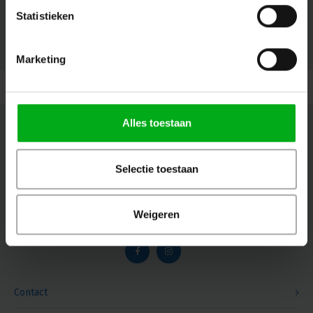
Statistieken
© Copyright 2026 Megalight sa/nv - Theme by
Shopmonkey
Marketing
Alles toestaan
Nieuwsbrief
Ontvang de laatste updates, nieuws en aanbiedingen via email
Selectie toestaan
Weigeren
Volg ons
Contact