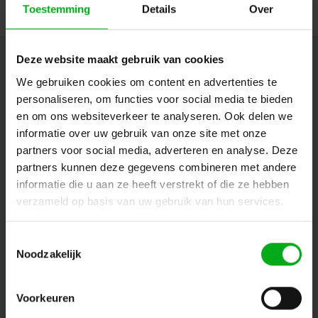
Toestemming
Details
Over
Deze website maakt gebruik van cookies
Nieuwsbrief
We gebruiken cookies om content en advertenties te
Ontvang de laatste updates, nieuws en aanbiedingen via email
personaliseren, om functies voor social media te bieden
en om ons websiteverkeer te analyseren. Ook delen we
informatie over uw gebruik van onze site met onze
partners voor social media, adverteren en analyse. Deze
Volg ons
partners kunnen deze gegevens combineren met andere
informatie die u aan ze heeft verstrekt of die ze hebben
verzameld op basis van uw gebruik van hun services.
Contact
Toestemmingsselectie
Noodzakelijk
Klantenservice
Mijn account
Voorkeuren