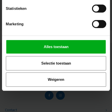
Statistieken
Marketing
© Copyright 2026 Megalight sa/nv - Theme by
Shopmonkey
Alles toestaan
Nieuwsbrief
Ontvang de laatste updates, nieuws en aanbiedingen via email
Selectie toestaan
Weigeren
Volg ons
Contact