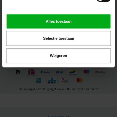
Volg ons
Alles toestaan
Contact
Selectie toestaan
Klantenservice
Mijn account
Weigeren
© Copyright 2026 Megalight sa/nv - Theme by
Shopmonkey