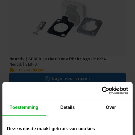
Neutrik | SE8FD | etherCON afdichtingskit IP54
Neutrik |
SE8FD
7-14 werkdagen
Login voor prijzen
Toestemming
Details
Over
Deze website maakt gebruik van cookies