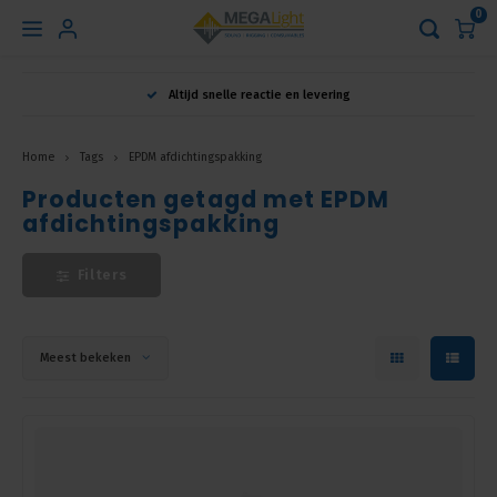
0
Hoofdmenu
Altijd snelle reactie en levering
Taal
Home
Tags
EPDM afdichtingspakking
Producten getagd met EPDM
Nederlands
afdichtingspakking
English
Filters
Français
Meest bekeken