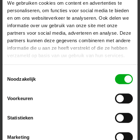
We gebruiken cookies om content en advertenties te
personaliseren, om functies voor social media te bieden
en om ons websiteverkeer te analyseren. Ook delen we
informatie over uw gebruik van onze site met onze
partners voor social media, adverteren en analyse. Deze
Neutrik | SE8FD-TOP | etherCON afdichtingskit TOP
partners kunnen deze gegevens combineren met andere
IP65
informatie die u aan ze heeft verstrekt of die ze hebben
Neutrik |
SE8FD-TOP
verzameld op basis van uw gebruik van hun services.
7-14 werkdagen
Login voor prijzen
Toestemmingsselectie
Noodzakelijk
Voorkeuren
Nieuwsbrief
Ontvang de laatste updates, nieuws en aanbiedingen via email
Statistieken
Marketing