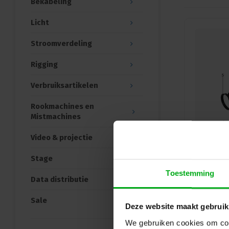
Bekabeling
Licht
Stroomverdeling
Rigging
Verbruiksartikelen
Rookmachines en
Mistmachines
Video & projectie
Stage
Toestemming
Data distributie
Sale
Deze website maakt gebruik
We gebruiken cookies om cont