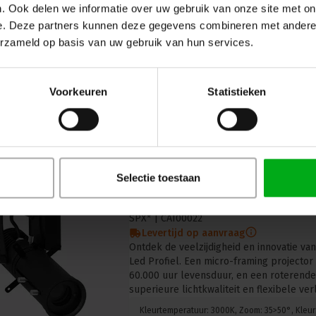
. Ook delen we informatie over uw gebruik van onze site met on
Levertijd op aanvraag
e. Deze partners kunnen deze gegevens combineren met andere i
Verlicht uw ruimte optimaal met de SPX 
met DMX. Geniet van de hoge lumen-outpu
erzameld op basis van uw gebruik van hun services.
duurzaam design en uitstekende kleurwe
professionele verlichtingsprojecten.
Voorkeuren
Statistieken
Selectie toestaan
SPX | MICROCAD 230V Led profie
Met potentiometer | Bevestigin
SPX* |
CAI00022
Levertijd op aanvraag
Ontdek de veelzijdigheid en innovatie v
Led Profiel. Een micro-framing projecto
60.000 uur levensduur, en een roterende
superieure lichtkwaliteit en flexibele verl
Kleurtemperatuur: 3000K, Zoom: 35>50°, Kleur