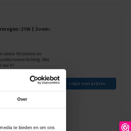
ermogen: 21W | Zoom:
e ideale focusbare en
auditoriumverlichting. Met
I van 97
Kleurtemperatuur: 3000K, Aansturing: CASAMBI, Bevestiging: Tieback mounting, Kleur: Zwart
Login voor prijzen
Over
et DMX | Aansturing:
 media te bieden en om ons