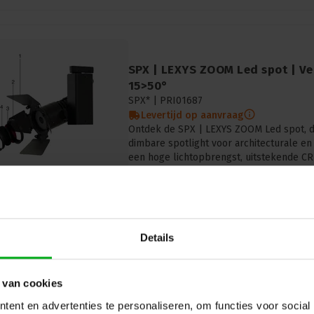
SPX | LEXYS ZOOM Led spot | V
15>50°
SPX* |
PRI01687
Levertijd op aanvraag
Ontdek de SPX | LEXYS ZOOM Led spot, d
dimbare spotlight voor architecturale en 
een hoge lichtopbrengst, uitstekende CR
Details
SPX | SYCLOP LP35 Led profiel m
 van cookies
DMX
ent en advertenties te personaliseren, om functies voor social
SPX* |
CAI00678