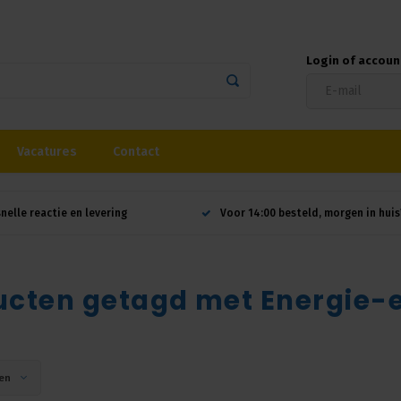
Login of accou
Vacatures
Contact
snelle reactie en levering
Voor 14:00 besteld, morgen in huis
cten getagd met Energie-ef
en