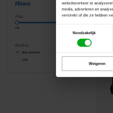
Filters
websiteverkeer te analyseren
media, adverteren en analys
verstrekt of die ze hebben v
Prijs
Toestemmingsselectie
€
0
€
2000
Noodzakelijk
Merken
Alle merken
SPX
Weigeren