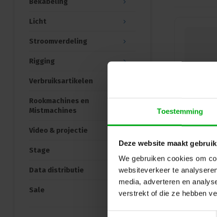
Bekabeling
Licht
Stroomverdeling
Rigging
Verbruiksartikelen
Rookmachines en
Mistmachines
Toestemming
Video & projectie
Deze website maakt gebruik
Stage
We gebruiken cookies om cont
Data distributie
websiteverkeer te analyseren
media, adverteren en analys
Sale
verstrekt of die ze hebben v
Toestemmingsselectie