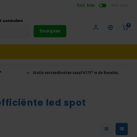
Excl. btw
Incl. btw
nt aanmaken
0
Doorgaan
*
Gratis verzendkosten vanaf €175* in de Benelux.
ficiënte led spot