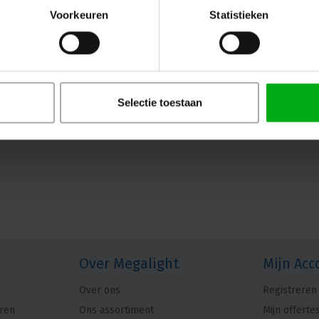
Voorkeuren
Statistieken
Selectie toestaan
Over Megalight
Mijn Acc
Over ons
Registreren
ren
Ons assortiment
Mijn offerte