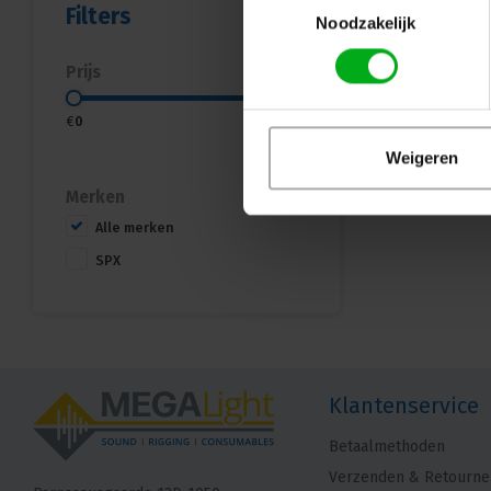
Filters
Noodzakelijk
Prijs
€
0
€
400
Weigeren
Merken
Alle merken
SPX
Klantenservice
Betaalmethoden
Verzenden & Retourne