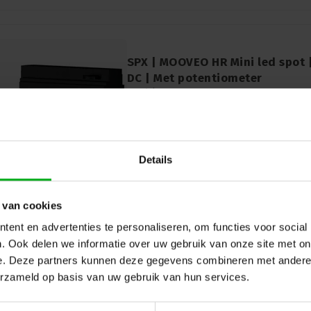
SPX | MOOVEO HR Mini led spot 
DC | Met potentiometer
SPX* |
PRI00903
Levertijd op aanvraag
Ontdek de SPX | MOOVEO HR Mini Led S
3W en 12V DC, uitgerust met een potentio
compacte led spot biedt hoge lichtopbr
Details
verschillende montagemogelijkheden.
 van cookies
ent en advertenties te personaliseren, om functies voor social
. Ook delen we informatie over uw gebruik van onze site met on
e. Deze partners kunnen deze gegevens combineren met andere i
erzameld op basis van uw gebruik van hun services.