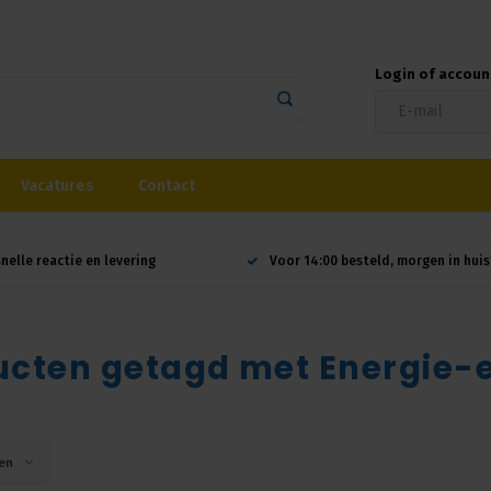
Login of accou
Vacatures
Contact
snelle reactie en levering
Voor 14:00 besteld, morgen in huis
cten getagd met Energie-ef
en