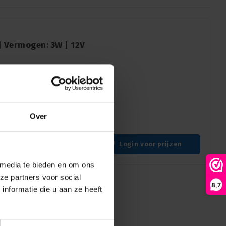
| Vermogen: 3W | 12V
pot met een vermogen van
meter. Deze veelzijdige,
engst, on-board dimming en
Over
Kleurtemperatuur: 3000K, Zoom: 7>30°, Bevestiging: Surface Mounted, Kleur: Zwart
Login voor prijzen
 media te bieden en om ons
ze partners voor social
8,7
nformatie die u aan ze heeft