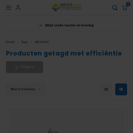
0
Hoofdmenu
Altijd snelle reactie en levering
Taal
Home
Tags
efficiëntie
Producten getagd met efficiëntie
Nederlands
Filters
English
Français
Meest bekeken