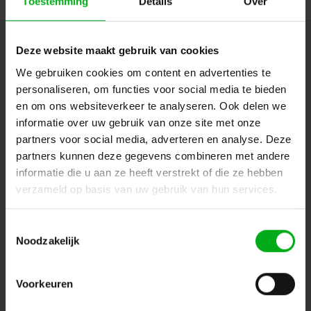
Toestemming
Details
Over
Nieuwsbrief
Deze website maakt gebruik van cookies
We gebruiken cookies om content en advertenties te
Ontvang de laatste updates, nieuws en aanbiedingen via email
personaliseren, om functies voor social media te bieden
en om ons websiteverkeer te analyseren. Ook delen we
informatie over uw gebruik van onze site met onze
Volg ons
partners voor social media, adverteren en analyse. Deze
partners kunnen deze gegevens combineren met andere
informatie die u aan ze heeft verstrekt of die ze hebben
verzameld op basis van uw gebruik van hun services.
Contact
Toestemmingsselectie
Klantenservice
Noodzakelijk
Mijn account
Voorkeuren