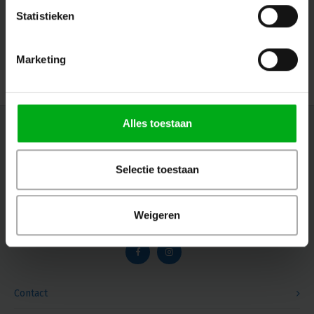
Statistieken
© Copyright 2026 Megalight sa/nv - Theme by
Shopmonkey
Marketing
Alles toestaan
Nieuwsbrief
Ontvang de laatste updates, nieuws en aanbiedingen via email
Selectie toestaan
Weigeren
Volg ons
Contact