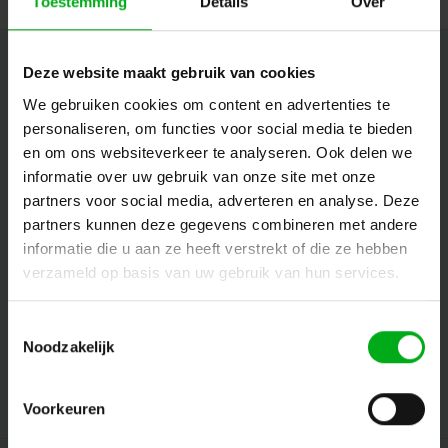
Toestemming
Details
Over
Nieuwsbrief
Deze website maakt gebruik van cookies
We gebruiken cookies om content en advertenties te
Ontvang de laatste updates, nieuws en aanbiedingen via email
personaliseren, om functies voor social media te bieden
en om ons websiteverkeer te analyseren. Ook delen we
informatie over uw gebruik van onze site met onze
Volg ons
partners voor social media, adverteren en analyse. Deze
partners kunnen deze gegevens combineren met andere
informatie die u aan ze heeft verstrekt of die ze hebben
verzameld op basis van uw gebruik van hun services.
Contact
Toestemmingsselectie
Klantenservice
Noodzakelijk
Mijn account
Voorkeuren