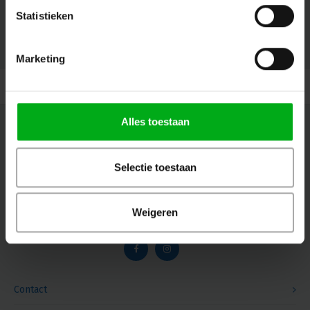
Statistieken
© Copyright 2026 Megalight sa/nv - Theme by
Shopmonkey
Marketing
Alles toestaan
Nieuwsbrief
Ontvang de laatste updates, nieuws en aanbiedingen via email
Selectie toestaan
Weigeren
Volg ons
Contact