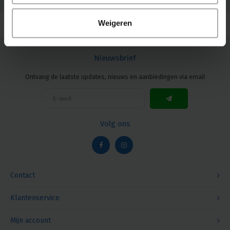
© Copyright 2026 Megalight sa/nv - Theme by
Shopmonkey
Weigeren
Nieuwsbrief
Ontvang de laatste updates, nieuws en aanbiedingen via email
Volg ons
Contact
Klantenservice
Mijn account