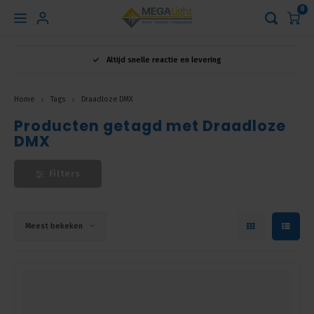
0
Hoofdmenu
Altijd snelle reactie en levering
Taal
Home
Tags
Draadloze DMX
Producten getagd met Draadloze
Nederlands
DMX
English
Filters
Français
Meest bekeken