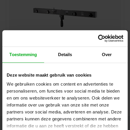
Toestemming
Details
Over
SRS Lighting | Dimmerbar 4-kanaals | 1.4m | Main:
Hoofdschakelaar | DMX 3+5pin | Exclusief connector
SRS Lighting* |
909031
Levertijd op aanvraag
Deze website maakt gebruik van cookies
Vermogen: 10A
We gebruiken cookies om content en advertenties te
personaliseren, om functies voor social media te bieden
Login voor prijzen
en om ons websiteverkeer te analyseren. Ook delen we
informatie over uw gebruik van onze site met onze
partners voor social media, adverteren en analyse. Deze
partners kunnen deze gegevens combineren met andere
informatie die u aan ze heeft verstrekt of die ze hebben
Nieuwsbrief