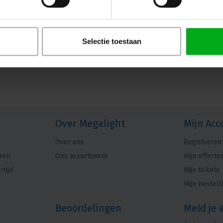
Selectie toestaan
Over Megalight
Mijn Acc
Over ons
Registreren
ren
Ons assortiment
Mijn offerte
rtijd
Mijn tickets
Mijn bestell
Beoordelingen
Meld je 