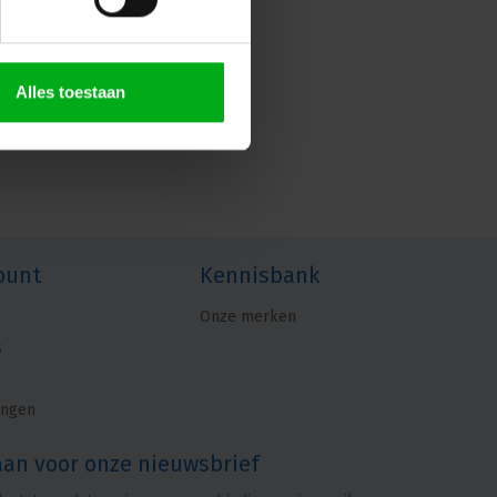
Alles toestaan
ount
Kennisbank
Onze merken
s
ingen
aan voor onze nieuwsbrief