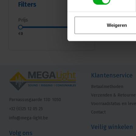
Filters
Prijs
Weigeren
€
0
€
5
Klantenservice
Betaalmethoden
Verzenden & Retourne
Parnassusgaarde 13D
1050
Voorraadstatus en leve
+32 (0)25 12 05 25
Contact
info@mega-light.be
Veilig winkelen
Volg ons