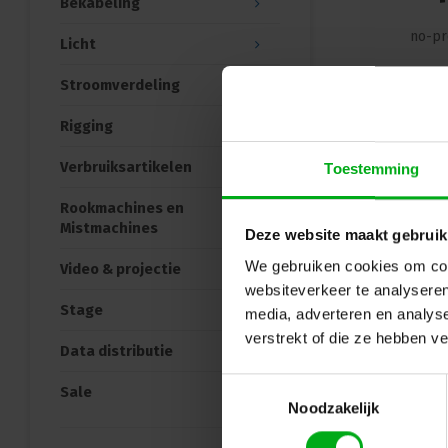
Bekabeling
no-pr
Licht
Stroomverdeling
Ter
Rigging
Verbruiksartikelen
Toestemming
Rookmachines en
Mistmachines
Deze website maakt gebruik
We gebruiken cookies om cont
Video & projectie
websiteverkeer te analyseren
Stage
media, adverteren en analys
verstrekt of die ze hebben v
Data distributie
Toestemmingsselectie
Sale
Noodzakelijk