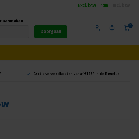
Excl. btw
Incl. btw
nt aanmaken
0
Doorgaan
*
Gratis verzendkosten vanaf €175* in de Benelux.
ow