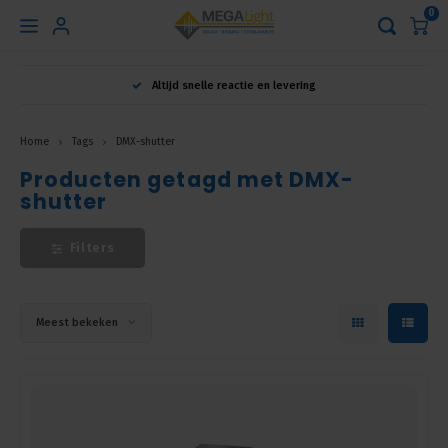
0
Hoofdmenu
Altijd snelle reactie en levering
Taal
Home
Tags
DMX-shutter
Producten getagd met DMX-
Nederlands
shutter
English
Filters
Français
Meest bekeken