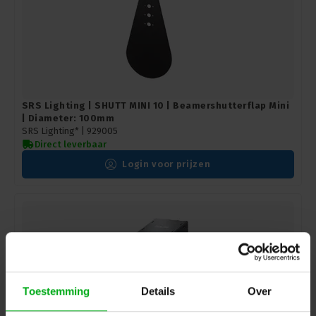
SRS Lighting | SHUTT MINI 10 | Beamershutterflap Mini
| Diameter: 100mm
SRS Lighting* |
929005
Direct leverbaar
Login voor prijzen
Toestemming
Details
Over