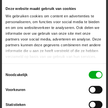
Deze website maakt gebruik van cookies
We gebruiken cookies om content en advertenties te
personaliseren, om functies voor social media te bieden
SRS Lighting | SHUTT MAXI 22 | Beamershutterflap Maxi
| Diameter: 220mm
en om ons websiteverkeer te analyseren. Ook delen we
SRS Lighting* |
929007
informatie over uw gebruik van onze site met onze
Direct leverbaar
partners voor social media, adverteren en analyse. Deze
Login voor prijzen
partners kunnen deze gegevens combineren met andere
informatie die u aan ze heeft verstrekt of die ze hebben
verzameld op basis van uw gebruik van hun services.
Toestemmingsselectie
Noodzakelijk
Voorkeuren
Statistieken