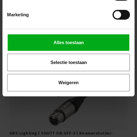
SRS Lighting | SHUTT MIDI 15 | Beamershutterflap Midi
Marketing
| Diameter: 150mm
SRS Lighting* |
929006
Direct leverbaar
Login voor prijzen
Alles toestaan
Selectie toestaan
Weigeren
SRS Lighting | SHUTT ON.OFF-3 | Beamershutter-