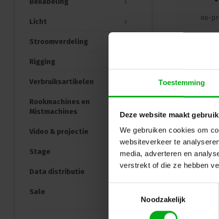
Bekabeling
no-pr
Licht
Stroomverdeling
Ter
Rigging
Verbruiksartikelen
Toestemming
Rookmachines en
Mistmachines
Deze website maakt gebruik
We gebruiken cookies om cont
Video & projectie
websiteverkeer te analyseren
Stage
media, adverteren en analys
verstrekt of die ze hebben v
Data distributie
Toestemmingsselectie
Sale
Noodzakelijk