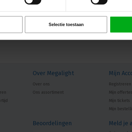
Selectie toestaan
Over Megalight
Mijn Acc
Over ons
Registreren
ren
Ons assortiment
Mijn offerte
rtijd
Mijn tickets
Mijn bestell
Beoordelingen
Meld je 