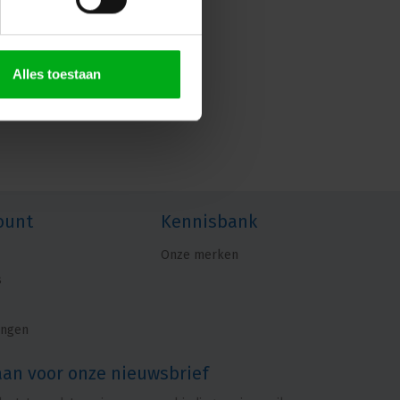
Alles toestaan
ount
Kennisbank
Onze merken
s
ingen
aan voor onze nieuwsbrief