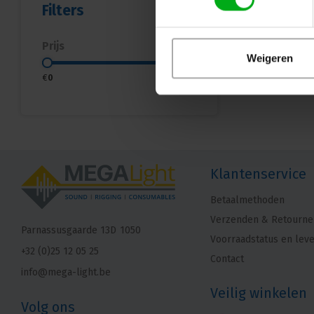
Filters
Prijs
Weigeren
€
0
€
5
Klantenservice
Betaalmethoden
Verzenden & Retourne
Parnassusgaarde 13D
1050
Voorraadstatus en leve
+32 (0)25 12 05 25
Contact
info@mega-light.be
Veilig winkelen
Volg ons