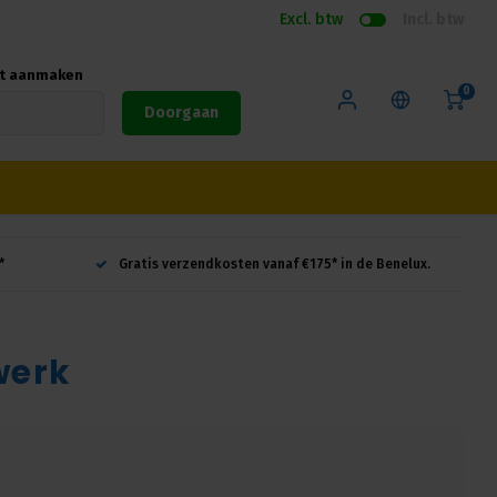
Excl. btw
Incl. btw
nt aanmaken
0
Doorgaan
*
Gratis verzendkosten vanaf €175* in de Benelux.
werk