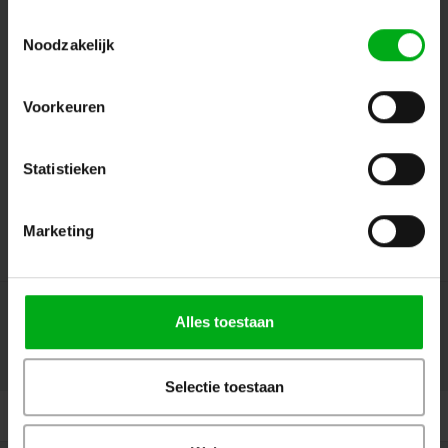
Toestemmingsselectie
Volg ons
Noodzakelijk
Voorkeuren
Contact
Statistieken
Klantenservice
Mijn account
Marketing
Alles toestaan
© Copyright 2026 Megalight sa/nv - Theme by
Shopmonkey
Selectie toestaan