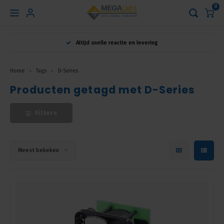
0
Hoofdmenu
Altijd snelle reactie en levering
Taal
Home
Tags
D-Series
Producten getagd met D-Series
Nederlands
Filters
English
Français
Meest bekeken