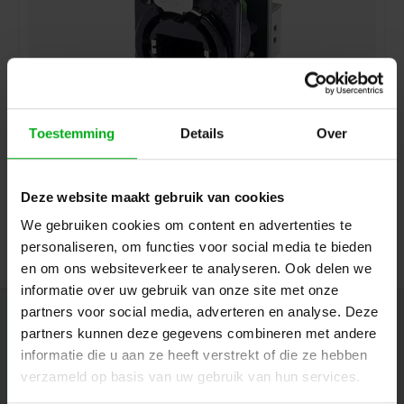
Toestemming
Details
Over
Neutrik | NE8FDP-B | etherCON chassis-D RJ45 zwart
Neutrik |
NE8FDP-B
Direct leverbaar
Deze website maakt gebruik van cookies
Login voor prijzen
We gebruiken cookies om content en advertenties te
personaliseren, om functies voor social media te bieden
en om ons websiteverkeer te analyseren. Ook delen we
informatie over uw gebruik van onze site met onze
partners voor social media, adverteren en analyse. Deze
Nieuwsbrief
partners kunnen deze gegevens combineren met andere
informatie die u aan ze heeft verstrekt of die ze hebben
Ontvang de laatste updates, nieuws en aanbiedingen via email
verzameld op basis van uw gebruik van hun services.