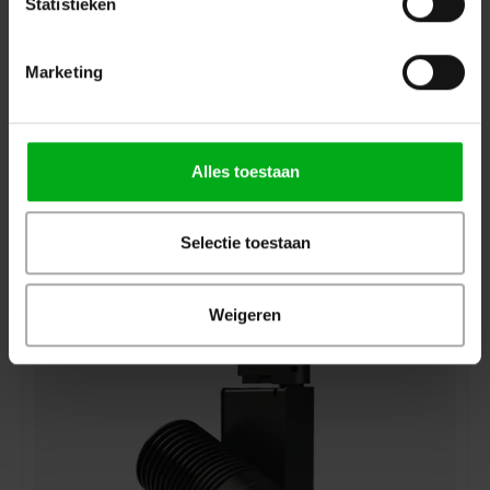
Statistieken
Marketing
SPX | SYCLOSPOT LP35 led spot | Openingshoek: 22° |
Vermogen: 29W
Alles toestaan
SPX* |
PRI01562
Levertijd op aanvraag
Kleurtemperatuur: 3000K, Aansturing: CASAMBI (BLE), Bevestiging: Hook mounting, Kleur: Zwart
Selectie toestaan
Login voor prijzen
Weigeren