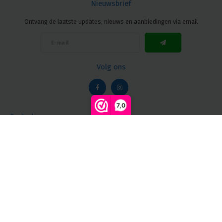
Nieuwsbrief
Ontvang de laatste updates, nieuws en aanbiedingen via email
Volg ons
7,0
Contact
Vergelijk producten
0
Klantenservice
Mijn account
Start vergelijking