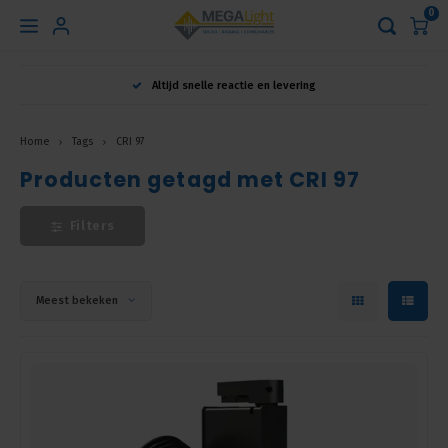
0
Hoofdmenu
Altijd snelle reactie en levering
Taal
Home
Tags
CRI 97
Producten getagd met CRI 97
Nederlands
Filters
English
Français
Meest bekeken