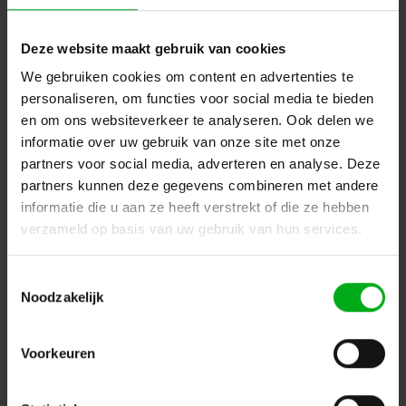
Deze website maakt gebruik van cookies
We gebruiken cookies om content en advertenties te
personaliseren, om functies voor social media te bieden
en om ons websiteverkeer te analyseren. Ook delen we
SPX | SYCLOSPOT LP18 led spot | Openingshoek: 40° |
informatie over uw gebruik van onze site met onze
Vermogen: 21W
partners voor social media, adverteren en analyse. Deze
SPX* |
PRI01202
partners kunnen deze gegevens combineren met andere
Levertijd op aanvraag
informatie die u aan ze heeft verstrekt of die ze hebben
Kleurtemperatuur: 3000K, Aansturing: CASAMBI (BLE), Bevestiging: Hook mounting, Kleur: Zwart
verzameld op basis van uw gebruik van hun services.
Login voor prijzen
Toestemmingsselectie
Noodzakelijk
Voorkeuren