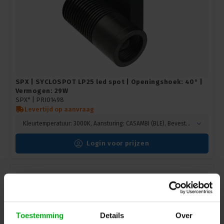
SPX | SYCLOSPOT LP25 led spot | Openingshoek: 40° |
Vermogen: 29W
SPX* |
PRI01498
Levertijd op aanvraag
Kleurtemperatuur: 3000K, Aansturing: CASAMBI (BLE), Bevestiging: Hook mounting, Kleur: Zwart
Login voor prijzen
Toestemming
Details
Over