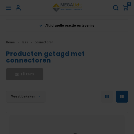
0
Hoofdmenu
Altijd snelle reactie en levering
Taal
Home
Tags
connectoren
Producten getagd met
Nederlands
connectoren
English
Filters
Français
Meest bekeken