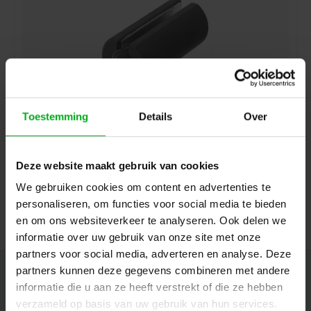
Toestemming
Details
Over
Neutrik | HTXP | vastzetgereedschap tule XLR-XX /
Jack6,3-PX
Neutrik |
HTXP
Deze website maakt gebruik van cookies
7-14 werkdagen
We gebruiken cookies om content en advertenties te
Login voor prijzen
personaliseren, om functies voor social media te bieden
en om ons websiteverkeer te analyseren. Ook delen we
informatie over uw gebruik van onze site met onze
partners voor social media, adverteren en analyse. Deze
partners kunnen deze gegevens combineren met andere
Nieuwsbrief
informatie die u aan ze heeft verstrekt of die ze hebben
Ontvang de laatste updates, nieuws en aanbiedingen via email
verzameld op basis van uw gebruik van hun services.