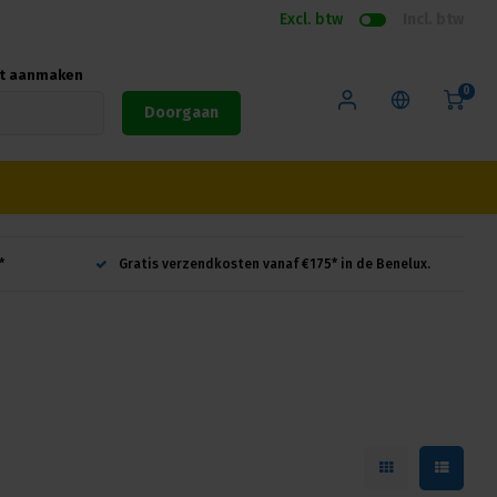
Excl. btw
Incl. btw
nt aanmaken
0
Doorgaan
*
Gratis verzendkosten vanaf €175* in de Benelux.