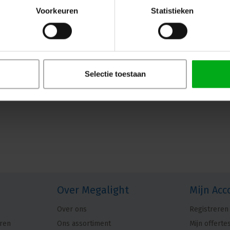
Voorkeuren
Statistieken
Selectie toestaan
Over Megalight
Mijn Acc
Over ons
Registreren
ren
Ons assortiment
Mijn offerte