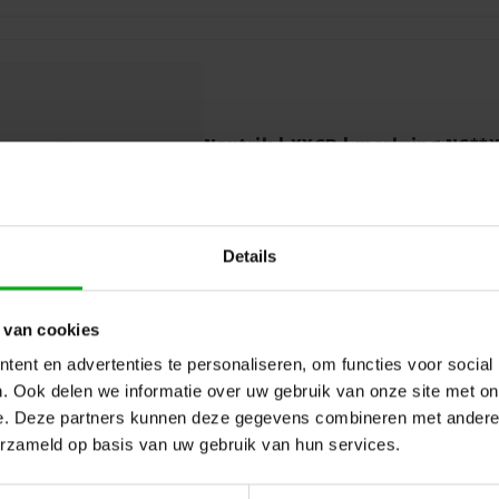
Neutrik | XXCR | merkring NC**
Neutrik |
XXCR
Direct leverbaar
Neutrik XXCR: Transparante merkring voo
connectoren. Voeg eenvoudig merkidentifi
Details
connectoren.
 van cookies
ent en advertenties te personaliseren, om functies voor social
. Ook delen we informatie over uw gebruik van onze site met on
e. Deze partners kunnen deze gegevens combineren met andere i
erzameld op basis van uw gebruik van hun services.