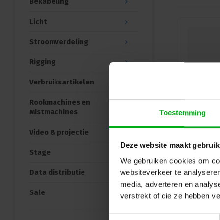
Bekabeling
Licht
Stroomverdeling
Rigging
Verbruiksartikelen
Rookmachines en
Mistmachines
Toestemming
Video & projectie
Deze website maakt gebruik
Stage
We gebruiken cookies om cont
Data distributie
websiteverkeer te analyseren
media, adverteren en analys
Sale
verstrekt of die ze hebben v
Toestemmingsselectie