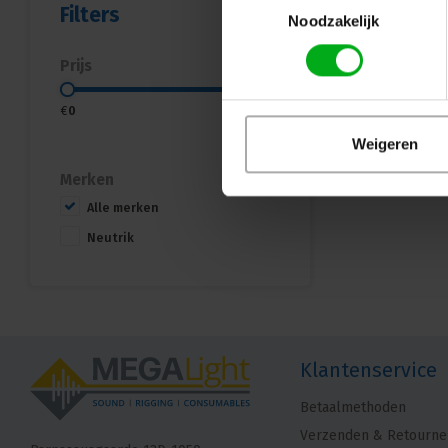
Filters
Noodzakelijk
Prijs
€
0
€
5
Weigeren
Merken
Alle merken
Neutrik
Klantenservice
Betaalmethoden
Verzenden & Retourne