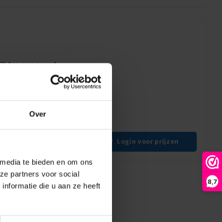
XX transparant
r NC**XX serie
catie toe aan Neutrik
Over
Login voor prijzen
 media te bieden en om ons
ze partners voor social
8,7
nformatie die u aan ze heeft