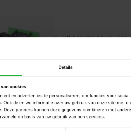
Neutrik | NE8FDP-B | etherCON 
Neutrik |
NE8FDP-B
Direct leverbaar
Neutrik etherCON chassis-D RJ45 in stijlv
betrouwbare keuze voor al uw netwerkcon
Details
Perfect voor professionele audio-, vide
 van cookies
ent en advertenties te personaliseren, om functies voor social
. Ook delen we informatie over uw gebruik van onze site met on
e. Deze partners kunnen deze gegevens combineren met andere i
erzameld op basis van uw gebruik van hun services.
Neutrik | NE8FDP-TOP | etherCO