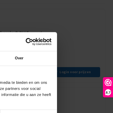
chassis-D RJ45 zwart
ol zwart: de robuuste en
nectiviteit behoeften.
Over
o- en podiumtoepassingen.
Login voor prijzen
 media te bieden en om ons
ze partners voor social
8,7
nformatie die u aan ze heeft
N chassis-D RJ45 TOP