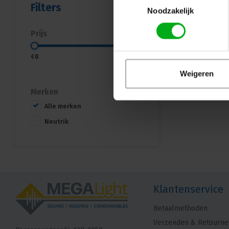
Filters
Noodzakelijk
Prijs
€
0
€
15
Weigeren
Merken
Alle merken
Neutrik
Klantenservice
Betaalmethoden
Verzenden & Retourne