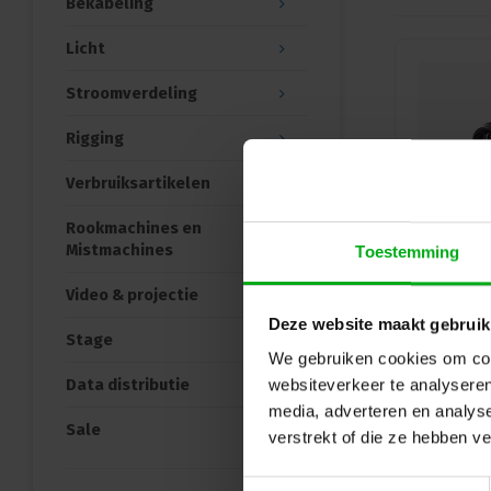
Bekabeling
Licht
Stroomverdeling
Rigging
Verbruiksartikelen
Rookmachines en
Mistmachines
Toestemming
Video & projectie
Deze website maakt gebruik
Stage
We gebruiken cookies om cont
Data distributie
websiteverkeer te analyseren
media, adverteren en analys
Sale
verstrekt of die ze hebben v
Toestemmingsselectie