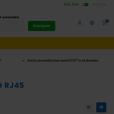
Excl. btw
Incl. btw
nt aanmaken
0
Doorgaan
*
Gratis verzendkosten vanaf €175* in de Benelux.
D RJ45