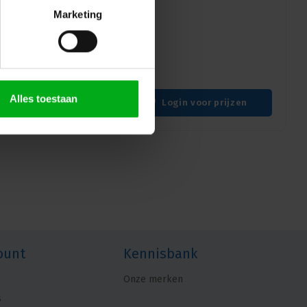
Marketing
 chassis-D RJ45 connector
rdichte verbinding voor
Alles toestaan
Login voor prijzen
ount
Kennisbank
Onze merken
s