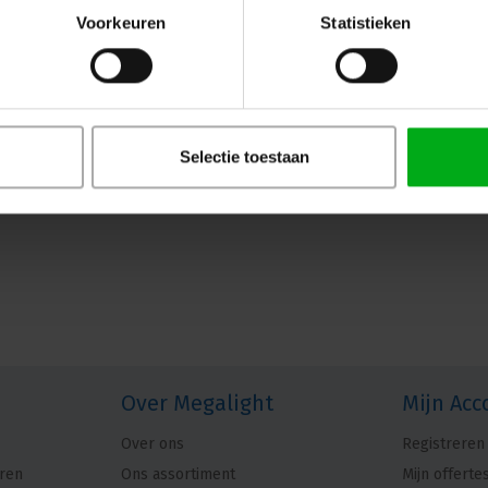
IP65
Voorkeuren
Statistieken
Neutrik |
NE8FDP-TOP
7-14 werkdagen
Neutrik NE8FDP-TOP: Robuuste etherCON
met IP65 bescherming. Betrouwbare wate
professionele audio, video en data.
Selectie toestaan
Over Megalight
Mijn Acc
Over ons
Registreren
ren
Ons assortiment
Mijn offerte