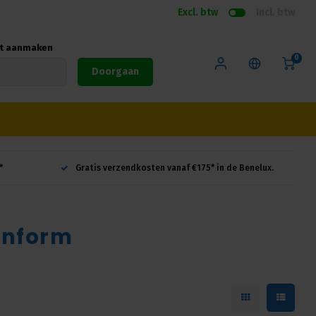
Excl. btw
Incl. btw
nt aanmaken
0
Doorgaan
*
Gratis verzendkosten vanaf €175* in de Benelux.
onform