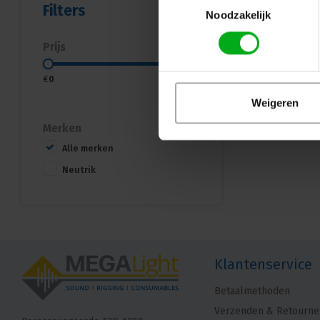
Filters
Noodzakelijk
Prijs
€
0
€
20
Weigeren
Merken
Alle merken
Neutrik
Klantenservice
Betaalmethoden
Verzenden & Retourne