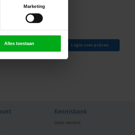
Marketing
X6: Ontdek de kracht van
et nikkelisolatie voor
wbare CAT6A-prestaties met
 veeleisende omgevingen.
Alles toestaan
Login voor prijzen
ount
Kennisbank
Onze merken
s