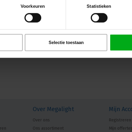
Neutrik |
NE8MX6
Voorkeuren
Statistieken
7-14 werkdagen
Nieuwe mogelijkheden met Neutrik NE8M
de etherCON CAT6A IP65 kabelconnector m
draden groter dan 1.1mm. Bereik betrou
duurzame IP65-bescherming, ideaal voor
Selectie toestaan
Over Megalight
Mijn Acc
Over ons
Registreren
ren
Ons assortiment
Mijn offerte