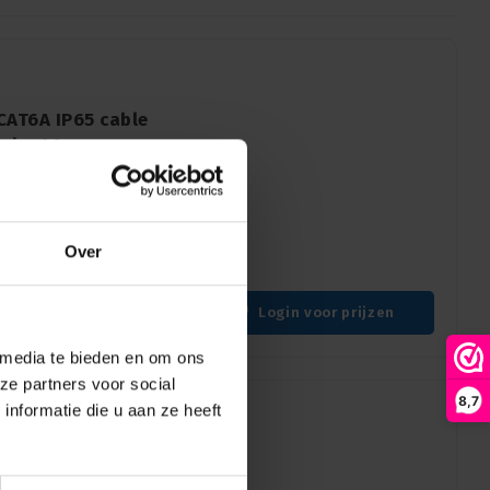
CAT6A IP65 cable
re d<=1.1mm
E8MX6-T: De etherCON CAT6A
voor draden tot 1.1mm.
Over
ame IP65-bescherming voor
Login voor prijzen
 media te bieden en om ons
ze partners voor social
8,7
nformatie die u aan ze heeft
T6A IP65 cable
e d>1.1mm