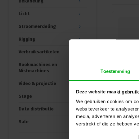
Bekabeling
Licht
Stroomverdeling
Rigging
Verbruiksartikelen
Rookmachines en
Mistmachines
Toestemming
Video & projectie
Deze website maakt gebruik
Stage
We gebruiken cookies om cont
Data distributie
websiteverkeer te analyseren
media, adverteren en analys
Sale
verstrekt of die ze hebben v
Toestemmingsselectie