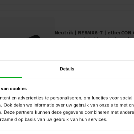
Neutrik | NE8MX6-T | etherCON 
connector nickel insulation wi
Neutrik |
NE8MX6-T
7-14 werkdagen
Upgrade je connectiviteit met Neutrik N
IP65 kabelconnector met nikkelisolatie 
Details
Betrouwbare CAT6A-prestaties en duurz
veeleisende omgevingen.
 van cookies
ent en advertenties te personaliseren, om functies voor social
. Ook delen we informatie over uw gebruik van onze site met on
e. Deze partners kunnen deze gegevens combineren met andere i
erzameld op basis van uw gebruik van hun services.
Neutrik | NE8MX6 | etherCON CA
connector nickel insulation wir