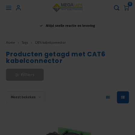
0
Hoofdmenu
Altijd snelle reactie en levering
Taal
Home
Tags
CAT6 kabelconnector
Producten getagd met CAT6
Nederlands
kabelconnector
English
Filters
Français
Meest bekeken