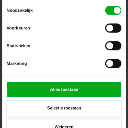
Toestemmingsselectie
Volg ons
Noodzakelijk
Voorkeuren
Contact
Statistieken
Klantenservice
Mijn account
Marketing
Alles toestaan
© Copyright 2026 Megalight sa/nv - Theme by
Shopmonkey
Selectie toestaan
Weigeren