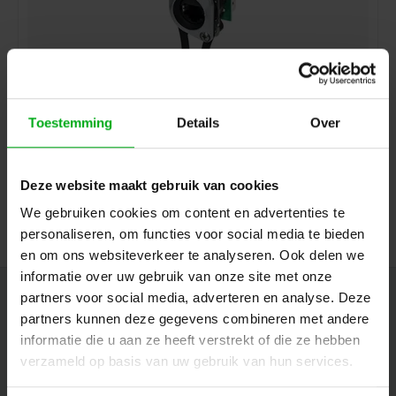
Toestemming
Details
Over
Neutrik | NE8FDP-TOP | etherCON chassis-D RJ45 TOP
IP65
Deze website maakt gebruik van cookies
Login voor prijzen
We gebruiken cookies om content en advertenties te
personaliseren, om functies voor social media te bieden
en om ons websiteverkeer te analyseren. Ook delen we
informatie over uw gebruik van onze site met onze
partners voor social media, adverteren en analyse. Deze
Nieuwsbrief
partners kunnen deze gegevens combineren met andere
Ontvang de laatste updates, nieuws en aanbiedingen via email
informatie die u aan ze heeft verstrekt of die ze hebben
verzameld op basis van uw gebruik van hun services.