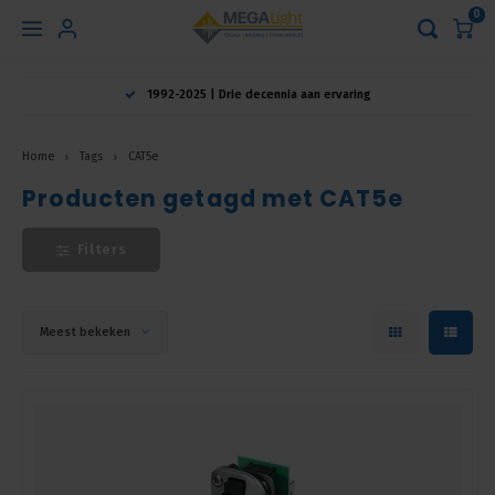
0
Hoofdmenu
1992-2025 | Drie decennia aan ervaring
Taal
Home
Tags
CAT5e
Producten getagd met CAT5e
Nederlands
Filters
English
Français
Meest bekeken