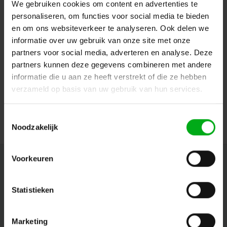
We gebruiken cookies om content en advertenties te
personaliseren, om functies voor social media te bieden
en om ons websiteverkeer te analyseren. Ook delen we
informatie over uw gebruik van onze site met onze
partners voor social media, adverteren en analyse. Deze
ModulAir | MOD102020 | PCB-Printplaat | EtherCON >
partners kunnen deze gegevens combineren met andere
IDC
informatie die u aan ze heeft verstrekt of die ze hebben
ModulAir* |
MOD102020
Levertijd op aanvraag
verzameld op basis van uw gebruik van hun services.
Login voor prijzen
Toestemmingsselectie
Noodzakelijk
Voorkeuren
Nieuwsbrief
Ontvang de laatste updates, nieuws en aanbiedingen via email
Statistieken
Marketing