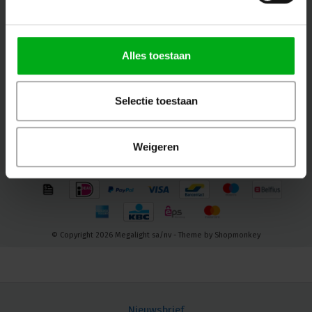
Volg ons
Alles toestaan
Contact
Selectie toestaan
Klantenservice
Mijn account
Weigeren
© Copyright 2026 Megalight sa/nv - Theme by
Shopmonkey
Nieuwsbrief