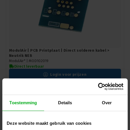
ModulAir | PCB Printplaat | Direct solderen kabel >
Neutrik NE8
ModulAir* |
MOD102019
Direct leverbaar
Login voor prijzen
DHZ
Toestemming
Details
Over
Deze website maakt gebruik van cookies