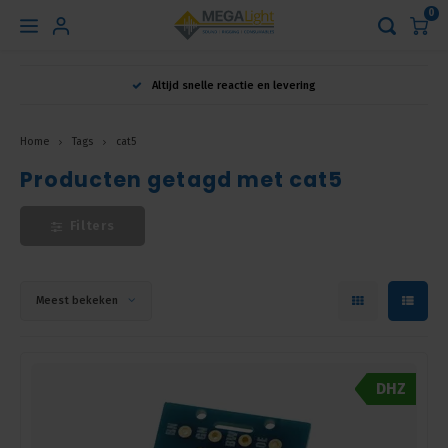
0
Hoofdmenu
Altijd snelle reactie en levering
Taal
Home
Tags
cat5
Producten getagd met cat5
Nederlands
Filters
English
Français
Meest bekeken
DHZ