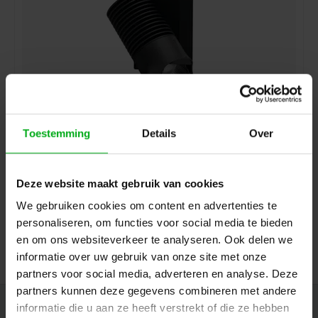
Toestemming
Details
Over
SPX | ILYAD Led wash LP18 | Asymmetrisch | Vermogen:
21W
SPX* |
PRI01262
Levertijd op aanvraag
Deze website maakt gebruik van cookies
Kleurtemperatuur: 3000K, Aansturing: CASAMBI, Bevestiging: Hook mounting, Kleur: Zwart
We gebruiken cookies om content en advertenties te
personaliseren, om functies voor social media te bieden
Login voor prijzen
en om ons websiteverkeer te analyseren. Ook delen we
informatie over uw gebruik van onze site met onze
partners voor social media, adverteren en analyse. Deze
partners kunnen deze gegevens combineren met andere
informatie die u aan ze heeft verstrekt of die ze hebben
Nieuwsbrief