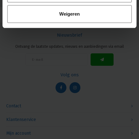
© Copyright 2026 Megalight sa/nv - Theme by
Shopmonkey
Weigeren
Nieuwsbrief
Ontvang de laatste updates, nieuws en aanbiedingen via email
Volg ons
Contact
Klantenservice
Mijn account