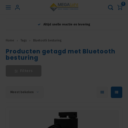
0
Hoofdmenu
Altijd snelle reactie en levering
Taal
Home
Tags
Bluetooth besturing
Producten getagd met Bluetooth
Nederlands
besturing
English
Filters
Français
Meest bekeken