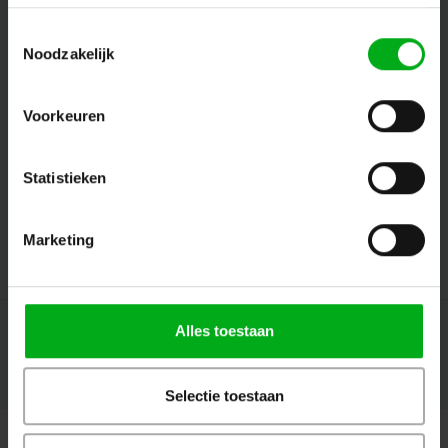
Toestemmingsselectie
Noodzakelijk
Volg ons
Voorkeuren
Contact
Statistieken
Klantenservice
Marketing
Mijn account
Alles toestaan
© Copyright 2026 Megalight sa/nv - Theme by
Shopmonkey
Selectie toestaan