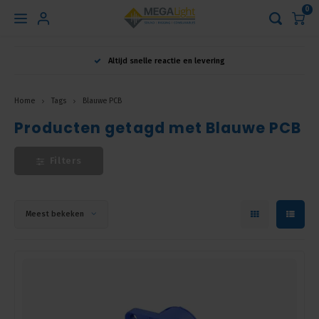
0
Hoofdmenu
Altijd snelle reactie en levering
Taal
Home
Tags
Blauwe PCB
Producten getagd met Blauwe PCB
Nederlands
Filters
English
Français
Meest bekeken