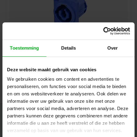
Toestemming
Details
Over
Neutrik | NAC3MPXXA-WOT | powerCON 20A
paneelmontage -D- 2p+PE pen blauw CBC PCB
Neutrik |
NAC3MPXXA-WOT
Deze website maakt gebruik van cookies
7-14 werkdagen
Login voor prijzen
We gebruiken cookies om content en advertenties te
personaliseren, om functies voor social media te bieden
en om ons websiteverkeer te analyseren. Ook delen we
informatie over uw gebruik van onze site met onze
partners voor social media, adverteren en analyse. Deze
Nieuwsbrief
partners kunnen deze gegevens combineren met andere
informatie die u aan ze heeft verstrekt of die ze hebben
Ontvang de laatste updates, nieuws en aanbiedingen via email
verzameld op basis van uw gebruik van hun services.