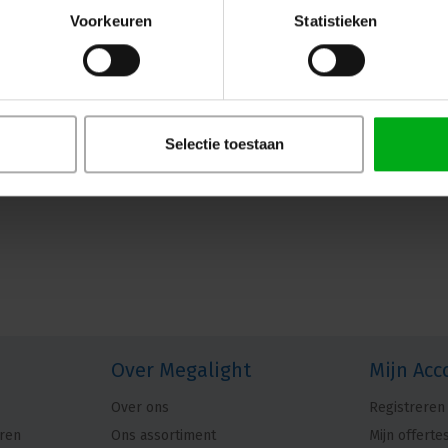
Voorkeuren
Statistieken
Selectie toestaan
Over Megalight
Mijn Acc
Over ons
Registreren
ren
Ons assortiment
Mijn offerte