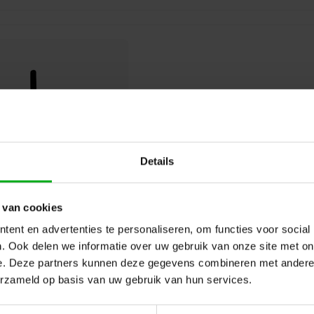
GUIL | FL-08 | standaard voor 
GUIL |
FL-08
Levertijd op aanvraag
Hobostandaard met ronde, metalen voet.
Details
 van cookies
ent en advertenties te personaliseren, om functies voor social
. Ook delen we informatie over uw gebruik van onze site met on
e. Deze partners kunnen deze gegevens combineren met andere i
erzameld op basis van uw gebruik van hun services.