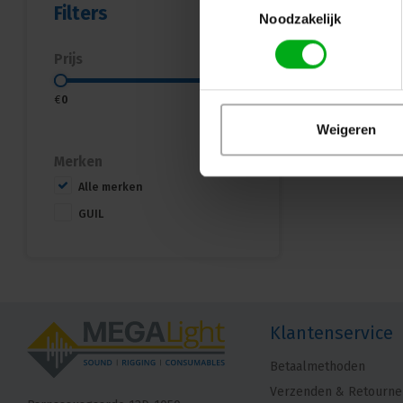
Filters
Noodzakelijk
Prijs
€
0
€
20
Weigeren
Merken
Alle merken
GUIL
Klantenservice
Betaalmethoden
Verzenden & Retourne