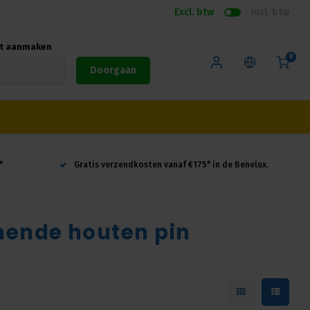
Excl. btw
Incl. btw
nt aanmaken
0
Doorgaan
*
Gratis verzendkosten vanaf €175* in de Benelux.
ende houten pin