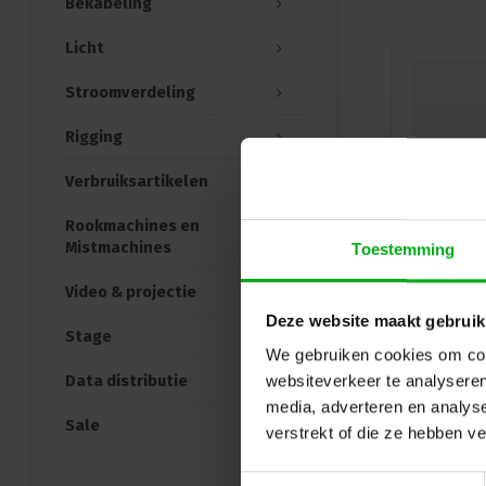
Bekabeling
Licht
Stroomverdeling
Rigging
Verbruiksartikelen
Rookmachines en
Mistmachines
Toestemming
Video & projectie
Deze website maakt gebruik
Stage
We gebruiken cookies om cont
Data distributie
websiteverkeer te analyseren
media, adverteren en analys
Sale
verstrekt of die ze hebben v
Toestemmingsselectie