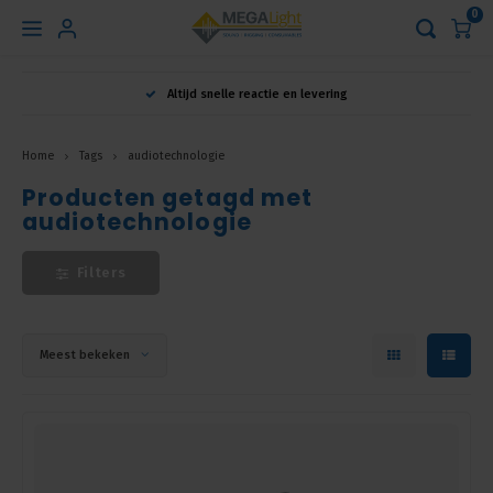
0
Hoofdmenu
Altijd snelle reactie en levering
Taal
Home
Tags
audiotechnologie
Producten getagd met
Nederlands
audiotechnologie
English
Filters
Français
Meest bekeken