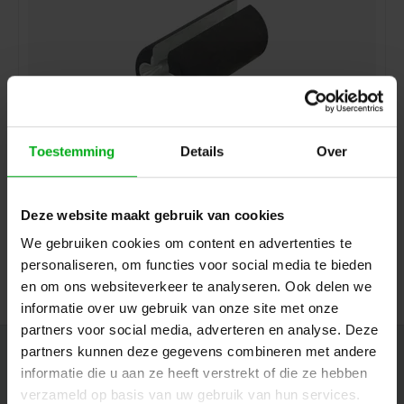
Toestemming
Details
Over
Neutrik | HTXX-14 | vastzetgereedschap tule XLR-XX-
14+jack-JUMBO+etherCON CAT6A tule
Neutrik |
HTXX-14
Deze website maakt gebruik van cookies
7-14 werkdagen
We gebruiken cookies om content en advertenties te
Login voor prijzen
personaliseren, om functies voor social media te bieden
en om ons websiteverkeer te analyseren. Ook delen we
informatie over uw gebruik van onze site met onze
partners voor social media, adverteren en analyse. Deze
partners kunnen deze gegevens combineren met andere
Nieuwsbrief
informatie die u aan ze heeft verstrekt of die ze hebben
Ontvang de laatste updates, nieuws en aanbiedingen via email
verzameld op basis van uw gebruik van hun services.