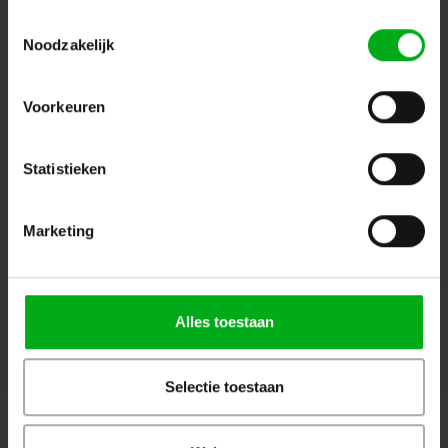
Toestemmingsselectie
Volg ons
Noodzakelijk
Voorkeuren
Contact
Statistieken
Klantenservice
Mijn account
Marketing
Alles toestaan
© Copyright 2026 Megalight sa/nv - Theme by
Shopmonkey
Selectie toestaan