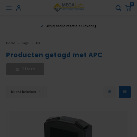
0
Hoofdmenu
Altijd snelle reactie en levering
Taal
Home
Tags
APC
Producten getagd met APC
Nederlands
Filters
English
Français
Meest bekeken