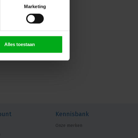
Marketing
Alles toestaan
ount
Kennisbank
Onze merken
s