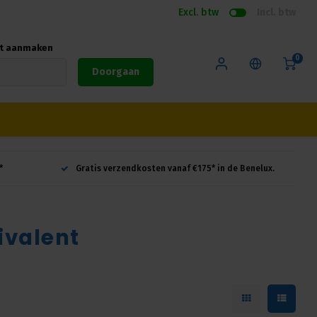
Excl. btw
Incl. btw
nt aanmaken
0
Doorgaan
*
Gratis verzendkosten vanaf €175* in de Benelux.
ivalent