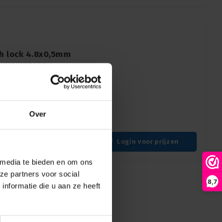
th lock 4.8x0,5mm
mm2 VPE100
 vergrendeling, 4.8x0,5mm,
.8-2mm2 kabels. Verpakt
Over
verbindingen met
Login voor prijzen
 media te bieden en om ons
ze partners voor social
8,7
nformatie die u aan ze heeft