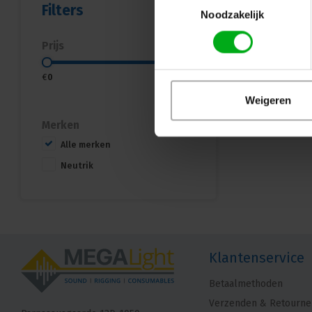
Filters
Noodzakelijk
Prijs
€
0
€
20
Weigeren
Merken
Alle merken
Neutrik
Klantenservice
Betaalmethoden
Verzenden & Retourne