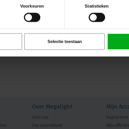
Voorkeuren
Statistieken
Selectie toestaan
Over Megalight
Mijn Acc
Over ons
Registreren
ren
Ons assortiment
Mijn offerte