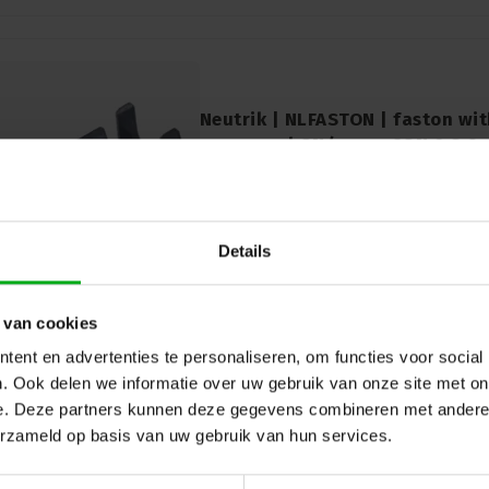
Neutrik | NLFASTON | faston wi
voor speakON/powerCON 0.8-2
Neutrik |
NLFASTON
7-14 werkdagen
Neutrik NLFASTON: Faston-connector met
geschikt voor speakON/powerCON met 0
Details
per 100 stuks. Betrouwbare elektrische 
vergrendelingsmechanisme.
 van cookies
ent en advertenties te personaliseren, om functies voor social
. Ook delen we informatie over uw gebruik van onze site met on
e. Deze partners kunnen deze gegevens combineren met andere i
erzameld op basis van uw gebruik van hun services.