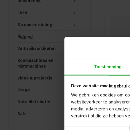
Bekabeling
Licht
Stroomverdeling
Rigging
Verbruiksartikelen
Rookmachines en
Mistmachines
Toestemming
Video & projectie
Deze website maakt gebruik
Stage
We gebruiken cookies om cont
Data distributie
websiteverkeer te analyseren
media, adverteren en analys
Sale
verstrekt of die ze hebben v
Toestemmingsselectie