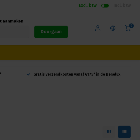
Excl. btw
Incl. btw
nt aanmaken
0
Doorgaan
*
Gratis verzendkosten vanaf €175* in de Benelux.