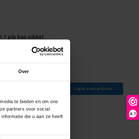
 7 pin bus nikkel
nen, voorzien van een
n, ideaal voor
Over
Login voor prijzen
 media te bieden en om ons
ze partners voor social
8,7
nformatie die u aan ze heeft
ldeel 7 pin bus