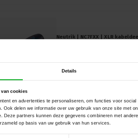
Neutrik | NC7FXX | XLR kabeldeel
behuizing zilvercontacten XX
Neutrik |
NC7FXX
7-14 werkdagen
Neutrik NC7FXX: XLR-kabeldeel met 7 pin
behuizing van nikkel en zilveren contacte
Details
professionele audiotoepassingen.
 van cookies
ent en advertenties te personaliseren, om functies voor social
. Ook delen we informatie over uw gebruik van onze site met on
e. Deze partners kunnen deze gegevens combineren met andere i
erzameld op basis van uw gebruik van hun services.
Neutrik | NC7FXX-BAG | XLR kabe