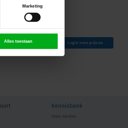
en XX
Marketing
eel met zwarte behuizing
 keuze voor professionele
Alles toestaan
Login voor prijzen
ount
Kennisbank
Onze merken
s