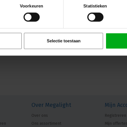
zwarte behuizing zilvercontact
Voorkeuren
Statistieken
Neutrik |
NC7FXX-BAG
7-14 werkdagen
Neutrik NC7FXX-BAG: 7-polig XLR kabeld
en zilveren contacten. Een hoogwaardige
audioverbindingen.
Selectie toestaan
Over Megalight
Mijn Acc
Over ons
Registreren
ren
Ons assortiment
Mijn offerte