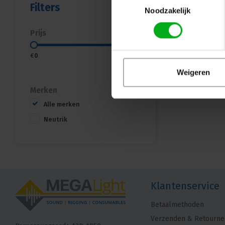
Filters
Noodzakelijk
Prijs
€
0
€
15
Weigeren
Merken
Alle merken
Neutrik
Klantenservice
Betaalmethoden
Verzenden & Retourne