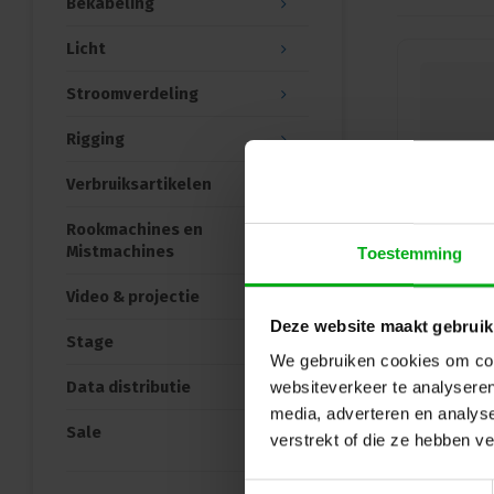
Bekabeling
Licht
Stroomverdeling
Rigging
Verbruiksartikelen
Rookmachines en
Mistmachines
Toestemming
Video & projectie
Deze website maakt gebruik
Stage
We gebruiken cookies om cont
Data distributie
websiteverkeer te analyseren
media, adverteren en analys
Sale
verstrekt of die ze hebben v
Toestemmingsselectie