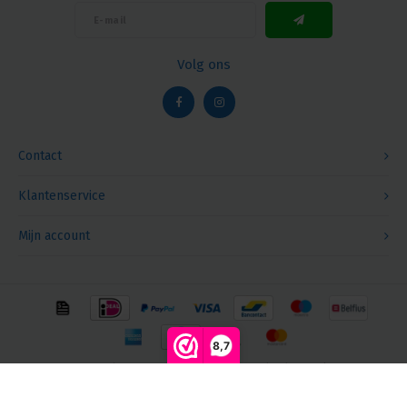
Volg ons
Contact
Klantenservice
Mijn account
8,7
© Copyright 2026 Megalight sa/nv - Theme by
Shopmonkey
Vergelijk producten
0