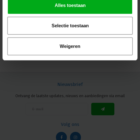
Alles toestaan
Neutrik | NAC3MPX-TOP-SB | powerCON TRUE1
paneelmontageD- 2pin+aarde pen tab 6,3x0,8mm TOP
Selectie toestaan
RETAIL
Neutrik |
NAC3MPX-TOP-SB
7-14 werkdagen
Weigeren
Login voor prijzen
Nieuwsbrief
Ontvang de laatste updates, nieuws en aanbiedingen via email
Volg ons