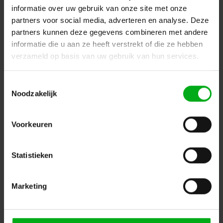
informatie over uw gebruik van onze site met onze
partners voor social media, adverteren en analyse. Deze
partners kunnen deze gegevens combineren met andere
Neutrik | NAC3MPX-TOP | powerCON TRUE1
informatie die u aan ze heeft verstrekt of die ze hebben
paneelmontage -D- 2 pin + aarde pen tab 6,3x0,8mm
verzameld op basis van uw gebruik van hun services.
TOP
Neutrik |
NAC3MPX-TOP
Direct leverbaar
Toestemmingsselectie
Login voor prijzen
Noodzakelijk
Voorkeuren
Statistieken
Marketing