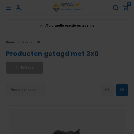
0
Hoofdmenu
Altijd snelle reactie en levering
Taal
Home
Tags
3x0
Producten getagd met 3x0
Nederlands
Filters
English
Français
Meest bekeken