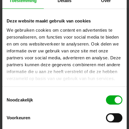
Toestemming
Details
Over
Nieuwsbrief
Deze website maakt gebruik van cookies
We gebruiken cookies om content en advertenties te
Ontvang de laatste updates, nieuws en aanbiedingen via email
personaliseren, om functies voor social media te bieden
en om ons websiteverkeer te analyseren. Ook delen we
informatie over uw gebruik van onze site met onze
Volg ons
partners voor social media, adverteren en analyse. Deze
partners kunnen deze gegevens combineren met andere
informatie die u aan ze heeft verstrekt of die ze hebben
verzameld op basis van uw gebruik van hun services.
Contact
Toestemmingsselectie
Klantenservice
Noodzakelijk
Mijn account
Voorkeuren