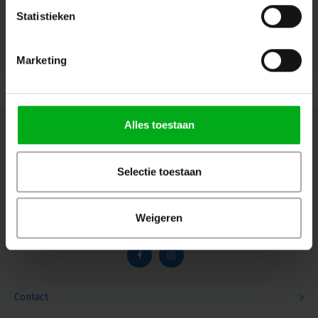
Statistieken
© Copyright 2026 Megalight sa/nv - Theme by
Shopmonkey
Marketing
Alles toestaan
Nieuwsbrief
Ontvang de laatste updates, nieuws en aanbiedingen via email
Selectie toestaan
Weigeren
Volg ons
Contact