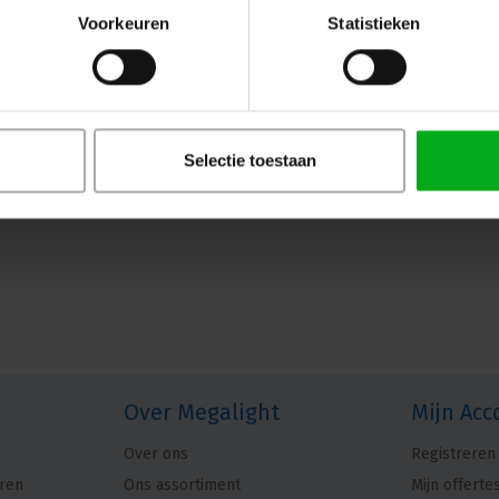
Voorkeuren
Statistieken
Selectie toestaan
Over Megalight
Mijn Acc
Over ons
Registreren
ren
Ons assortiment
Mijn offerte