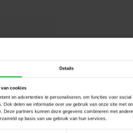
SRS Lighting | ANT-INT-DUAL | 2
54GHz+4dbi|5 | 08GHz Antenna
| 360x240 deg
SRS Lighting* |
911046
Direct leverbaar
Details
 van cookies
ent en advertenties te personaliseren, om functies voor social
. Ook delen we informatie over uw gebruik van onze site met on
e. Deze partners kunnen deze gegevens combineren met andere i
erzameld op basis van uw gebruik van hun services.