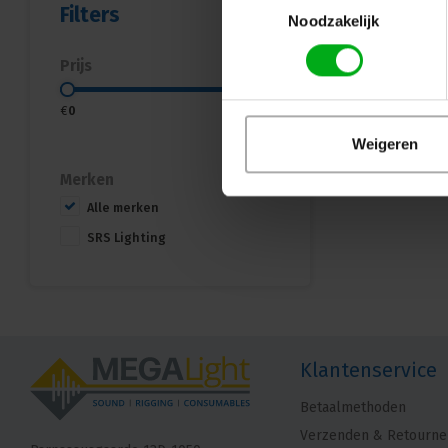
Filters
Noodzakelijk
Prijs
€
0
€
20
Weigeren
Merken
Alle merken
SRS Lighting
Klantenservice
Betaalmethoden
Verzenden & Retourne