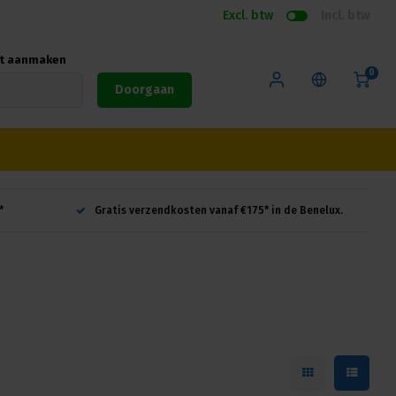
Excl. btw
Incl. btw
nt aanmaken
0
Doorgaan
*
Gratis verzendkosten vanaf €175* in de Benelux.