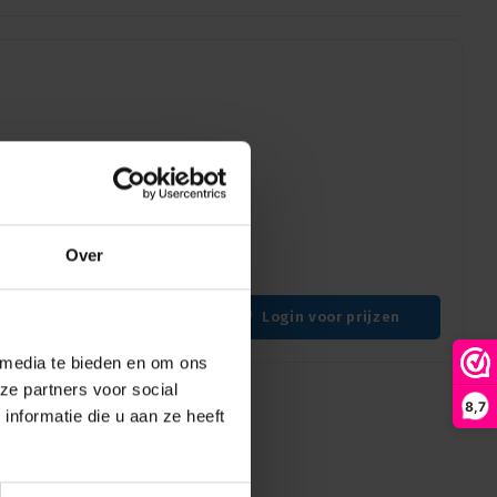
dBi|2 |
 indoor RP-SMA Male
Over
Login voor prijzen
 media te bieden en om ons
ze partners voor social
8,7
nformatie die u aan ze heeft