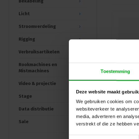
Bekabeling
Licht
Stroomverdeling
Rigging
Verbruiksartikelen
Rookmachines en
Mistmachines
Toestemming
Video & projectie
Deze website maakt gebruik
Stage
We gebruiken cookies om cont
Data distributie
websiteverkeer te analyseren
media, adverteren en analys
Sale
verstrekt of die ze hebben v
Toestemmingsselectie