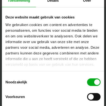
Toestemming
Details
Over
Nieuwsbrief
Deze website maakt gebruik van cookies
We gebruiken cookies om content en advertenties te
Ontvang de laatste updates, nieuws en aanbiedingen via email
personaliseren, om functies voor social media te bieden
en om ons websiteverkeer te analyseren. Ook delen we
informatie over uw gebruik van onze site met onze
Volg ons
partners voor social media, adverteren en analyse. Deze
partners kunnen deze gegevens combineren met andere
informatie die u aan ze heeft verstrekt of die ze hebben
verzameld op basis van uw gebruik van hun services.
Contact
Toestemmingsselectie
Klantenservice
Noodzakelijk
Mijn account
Voorkeuren