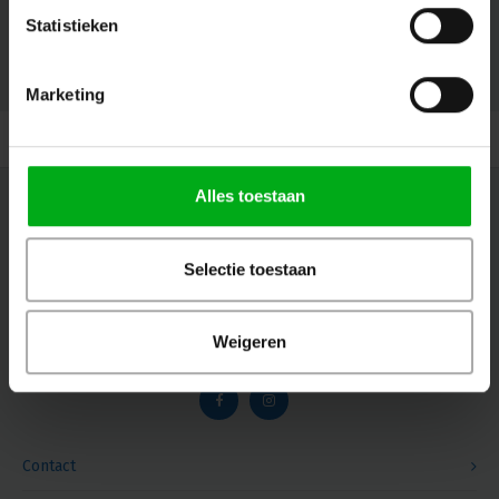
Statistieken
© Copyright 2026 Megalight sa/nv - Theme by
Shopmonkey
Marketing
Alles toestaan
Nieuwsbrief
Ontvang de laatste updates, nieuws en aanbiedingen via email
Selectie toestaan
Weigeren
Volg ons
Contact