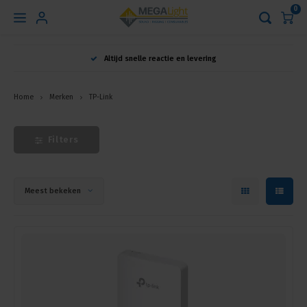
0
Hoofdmenu
Altijd snelle reactie en levering
Taal
Home
Merken
TP-Link
Nederlands
Filters
English
Meest bekeken
Français