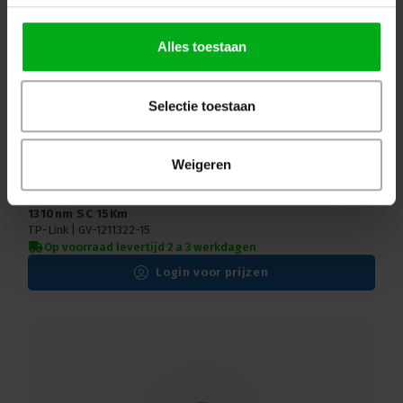
Alles toestaan
Selectie toestaan
Weigeren
TP-Link | Glasvezel converter MC210CS singlemode
1310nm SC 15Km
TP-Link |
GV-1211322-15
Op voorraad levertijd 2 a 3 werkdagen
Login voor prijzen