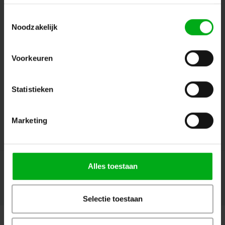
Toestemmingsselectie
Noodzakelijk
Volg ons
Voorkeuren
Contact
Statistieken
Klantenservice
Marketing
Mijn account
Alles toestaan
© Copyright 2026 Megalight sa/nv - Theme by
Shopmonkey
Selectie toestaan