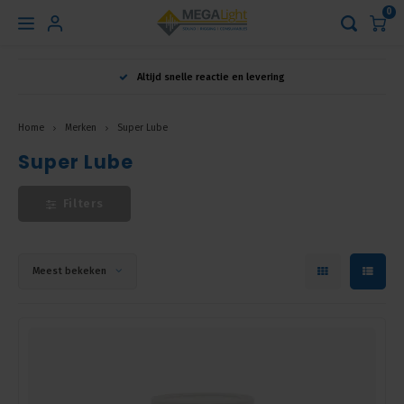
0
Hoofdmenu
Altijd snelle reactie en levering
Taal
Home
Merken
Super Lube
Super Lube
Nederlands
Filters
English
Français
Meest bekeken