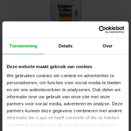
Toestemming
Details
Over
Super Lube | Multifunctioneel Synthetisch Vet | Met
PTFE | 400 Gram
Super Lube |
SL41160
Deze website maakt gebruik van cookies
Direct leverbaar
Login voor prijzen
We gebruiken cookies om content en advertenties te
personaliseren, om functies voor social media te bieden
en om ons websiteverkeer te analyseren. Ook delen we
informatie over uw gebruik van onze site met onze
partners voor social media, adverteren en analyse. Deze
Nieuwsbrief
partners kunnen deze gegevens combineren met andere
informatie die u aan ze heeft verstrekt of die ze hebben
Ontvang de laatste updates, nieuws en aanbiedingen via email
verzameld op basis van uw gebruik van hun services.