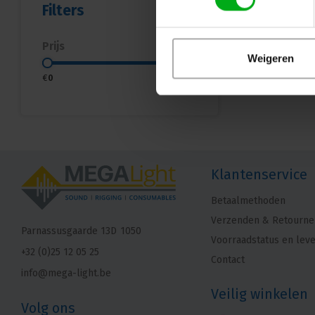
Filters
Prijs
Weigeren
€
0
€
5
Klantenservice
Betaalmethoden
Verzenden & Retourne
Parnassusgaarde 13D
1050
Voorraadstatus en leve
+32 (0)25 12 05 25
Contact
info@mega-light.be
Veilig winkelen
Volg ons