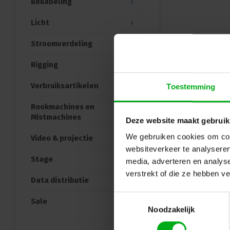
Bekabeling
Licht
Stroomverdeling
Rigging
Verbruiksartikelen
Toestemming
Rookmachines en
Mistmachines
Deze website maakt gebruik
We gebruiken cookies om cont
Video & projectie
no-
websiteverkeer te analyseren
Stage
media, adverteren en analys
no-pr
verstrekt of die ze hebben v
Data distributie
Toestemmingsselectie
Ter
Sale
Noodzakelijk