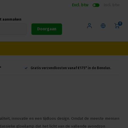
Excl. btw
Incl. btw
nt aanmaken
0
Doorgaan
*
Gratis verzendkosten vanaf €175* in de Benelux.
waliteit, innovatie en een tijdloos design. Omdat de meeste mensen
lassieke gloeilamp dat het licht van de vallende avondzon