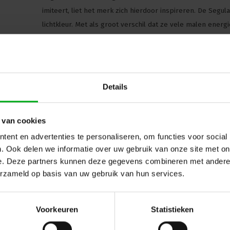
imiteert, liet het merk zich hierdoor inspireren. De Se
lichtkleur. Met als groot verschil dat ze vele malen energi
Segula ledlampen bieden tevens een uitstekende kleurwe
economische gebruik van grondstoffen en het vermijden v
recycleerbaarheid. Deze ledlampen zijn dan ook het perf
Details
Lees meer
 van cookies
ent en advertenties te personaliseren, om functies voor social
products-title
. Ook delen we informatie over uw gebruik van onze site met on
e. Deze partners kunnen deze gegevens combineren met andere i
oducts-text
erzameld op basis van uw gebruik van hun services.
ug naar vorige pagina
Voorkeuren
Statistieken