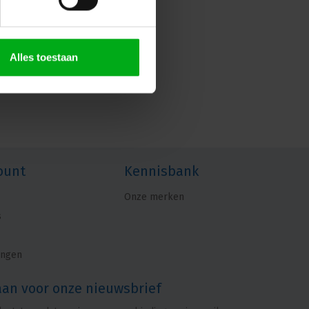
Alles toestaan
ount
Kennisbank
Onze merken
s
ingen
aan voor onze nieuwsbrief