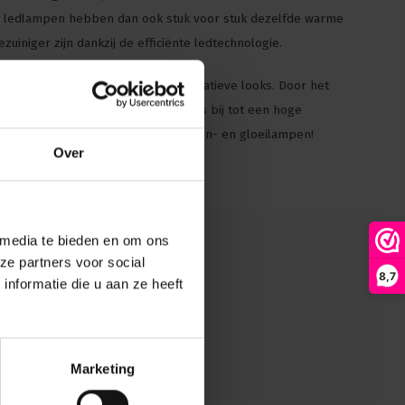
gula ledlampen hebben dan ook stuk voor stuk dezelfde warme
ezuiniger zijn dankzij de efficiënte ledtechnologie.
ergave en hebben prachtige decoratieve looks. Door het
an giftige stoffen dragen ze tevens bij tot een hoge
ecte alternatief voor spaar- halogeen- en gloeilampen!
Over
 media te bieden en om ons
ze partners voor social
8,7
nformatie die u aan ze heeft
Marketing