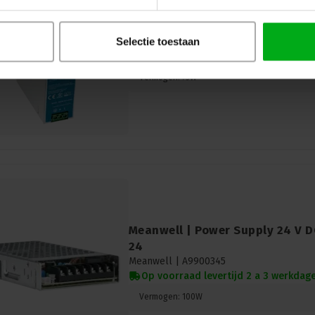
Meanwell | DIN Rail Power Supp
Well NDR-29
Meanwell |
A9900560
Selectie toestaan
Op voorraad levertijd 2 a 3 werkdag
Vermogen: 75W
Meanwell | Power Supply 24 V 
24
Meanwell |
A9900345
Op voorraad levertijd 2 a 3 werkdag
Vermogen: 100W