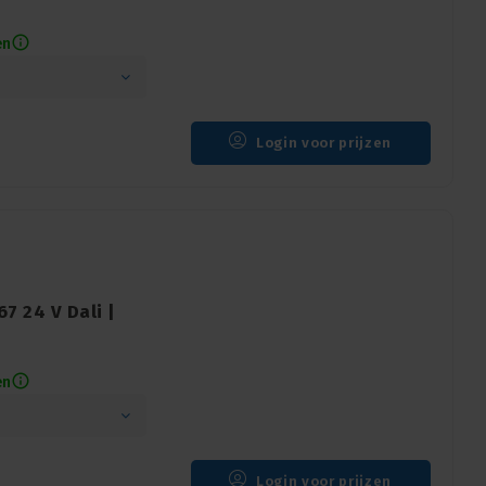
en
Login voor prijzen
7 24 V Dali |
en
Login voor prijzen