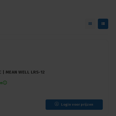
C | MEAN WELL LRS-12
en
Login voor prijzen