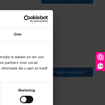
Over
C | MEAN WELL NPF-12
en
 media te bieden en om ons
ze partners voor social
7,0
nformatie die u aan ze heeft
Login voor prijzen
Marketing