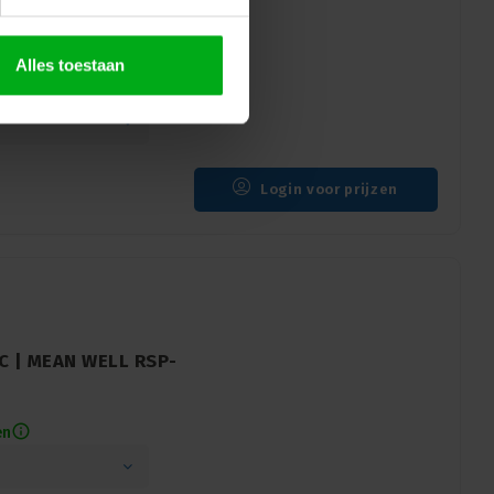
ly 24 V DC | Mean
Alles toestaan
en
Login voor prijzen
DC | MEAN WELL RSP-
en