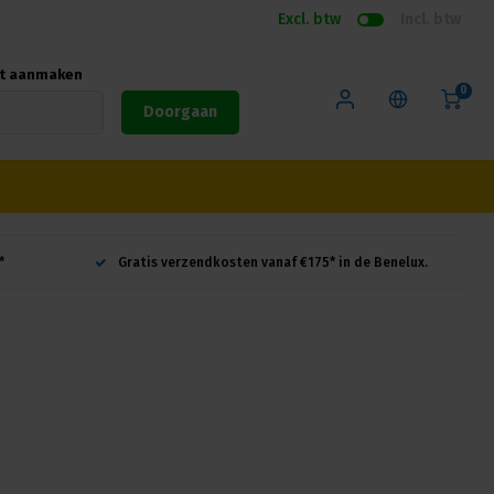
Excl. btw
Incl. btw
nt aanmaken
0
Doorgaan
*
Gratis verzendkosten vanaf €175* in de Benelux.