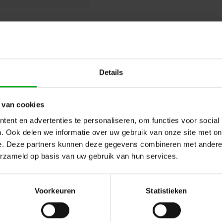
Details
Meanwell | Power Supply 12 V D
Meanwell |
A9900354
Op voorraad levertijd 2 a 3 werkdag
 van cookies
Vermogen: 60W
ent en advertenties te personaliseren, om functies voor social
. Ook delen we informatie over uw gebruik van onze site met on
e. Deze partners kunnen deze gegevens combineren met andere i
erzameld op basis van uw gebruik van hun services.
Voorkeuren
Statistieken