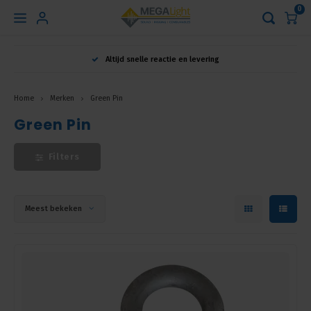
0
Hoofdmenu
Altijd snelle reactie en levering
Taal
Home
Merken
Green Pin
Green Pin
Nederlands
Filters
English
Français
Meest bekeken