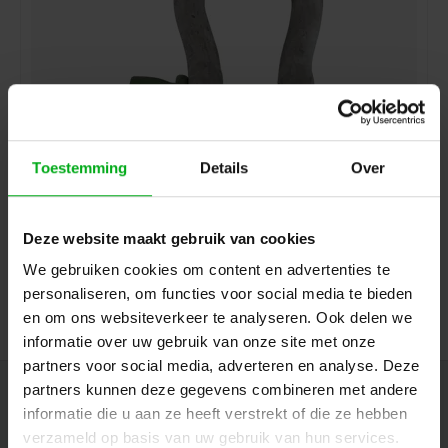
Toestemming
Details
Over
Green Pin | Harpborstbout sluiting | Shackle | Harp
Green Pin |
GPG4161-003250
Op voorraad levertijd 1 a 3 werkdagen
Deze website maakt gebruik van cookies
Kleur: Verzinkt, WLL (ton): 3,25 ton
We gebruiken cookies om content en advertenties te
Login voor prijzen
personaliseren, om functies voor social media te bieden
en om ons websiteverkeer te analyseren. Ook delen we
informatie over uw gebruik van onze site met onze
partners voor social media, adverteren en analyse. Deze
partners kunnen deze gegevens combineren met andere
Nieuwsbrief
informatie die u aan ze heeft verstrekt of die ze hebben
Ontvang de laatste updates, nieuws en aanbiedingen via email
verzameld op basis van uw gebruik van hun services.