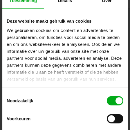
Toestemming
Details
Over
Nieuwsbrief
Deze website maakt gebruik van cookies
We gebruiken cookies om content en advertenties te
Ontvang de laatste updates, nieuws en aanbiedingen via email
personaliseren, om functies voor social media te bieden
en om ons websiteverkeer te analyseren. Ook delen we
informatie over uw gebruik van onze site met onze
Volg ons
partners voor social media, adverteren en analyse. Deze
partners kunnen deze gegevens combineren met andere
informatie die u aan ze heeft verstrekt of die ze hebben
verzameld op basis van uw gebruik van hun services.
Contact
Toestemmingsselectie
Klantenservice
Noodzakelijk
Mijn account
Voorkeuren