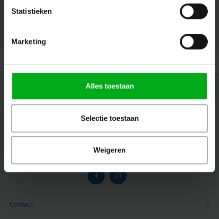
Statistieken
© Copyright 2026 Megalight sa/nv - Theme by
Shopmonkey
Marketing
Alles toestaan
Nieuwsbrief
Ontvang de laatste updates, nieuws en aanbiedingen via email
Selectie toestaan
Weigeren
Volg ons
Contact