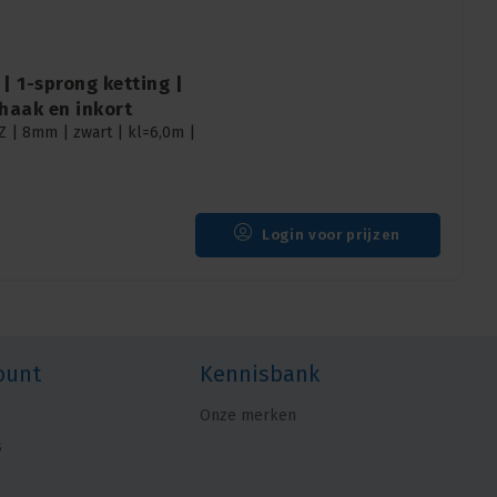
| 1-sprong ketting |
haak en inkort
Z | 8mm | zwart | kl=6,0m |
Login voor prijzen
ount
Kennisbank
Onze merken
s