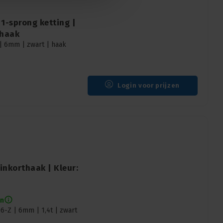
1-sprong ketting |
 haak
| 6mm | zwart | haak
Login voor prijzen
inkorthaak | Kleur:
en
-Z | 6mm | 1,4t | zwart