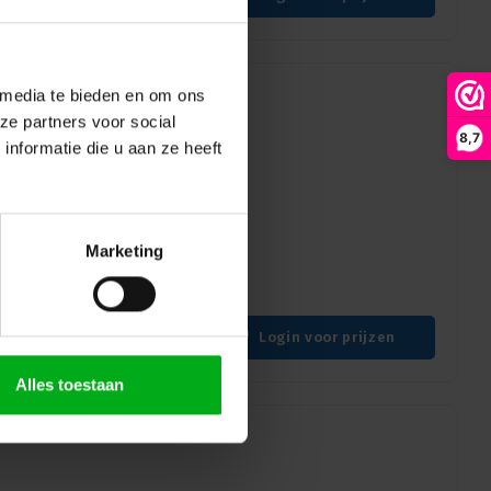
 media te bieden en om ons
ze partners voor social
8,7
nformatie die u aan ze heeft
1-sprong ketting |
 haak
| 8mm | zwart | haak
Marketing
Login voor prijzen
Alles toestaan