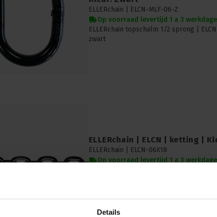
ELLERchain |
ELCN-MLF-06-Z
Op voorraad levertijd 1 a 3 werkdag
ELLERchain topschalm 1/2 sprong | ELCN
zwart
ELLERchain | ELCN | ketting | Kl
ELLERchain |
ELCN-06X18
Op voorraad levertijd 1 a 3 werkdag
ELLERchain ketting | ELCN-06X18 | 6x18mm
6x18mm | 1.4t
Details