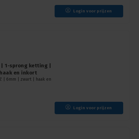
Login voor prijzen
| 1-sprong ketting |
haak en inkort
Z | 6mm | zwart | haak en
Login voor prijzen