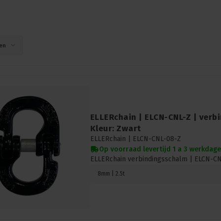
en
ELLERchain | ELCN-CNL-Z | verb
Kleur: Zwart
ELLERchain |
ELCN-CNL-08-Z
Op voorraad levertijd 1 a 3 werkdag
ELLERchain verbindingsschalm | ELCN-CNL
8mm | 2.5t