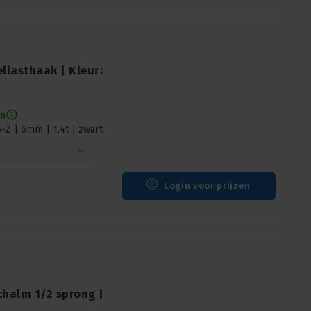
llasthaak | Kleur:
en
-Z | 6mm | 1,4t | zwart
Login voor prijzen
chalm 1/2 sprong |