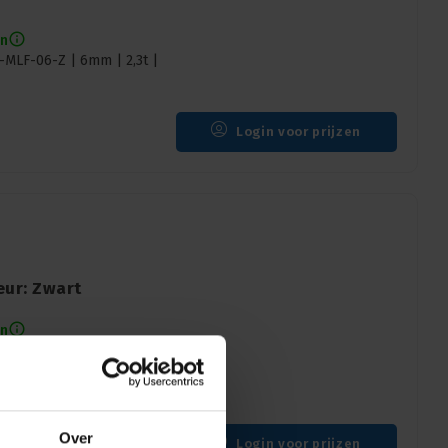
en
-MLF-06-Z | 6mm | 2,3t |
Login voor prijzen
eur: Zwart
en
 | 1,4t | zwart
Over
Login voor prijzen