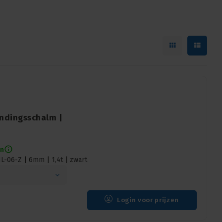
indingsschalm |
en
-06-Z | 6mm | 1,4t | zwart
Login voor prijzen