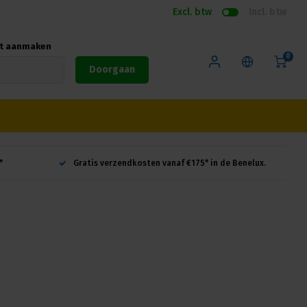
Excl. btw
Incl. btw
nt aanmaken
0
Doorgaan
*
Gratis verzendkosten vanaf €175* in de Benelux.