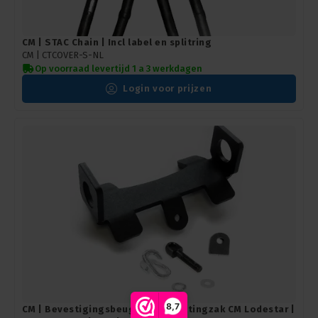
CM | STAC Chain | Incl label en splitring
CM | CTCOVER-S-NL
Op voorraad levertijd 1 a 3 werkdagen
Login voor prijzen
8,7
CM | Bevestigingsbeugel voor kettingzak CM Lodestar |