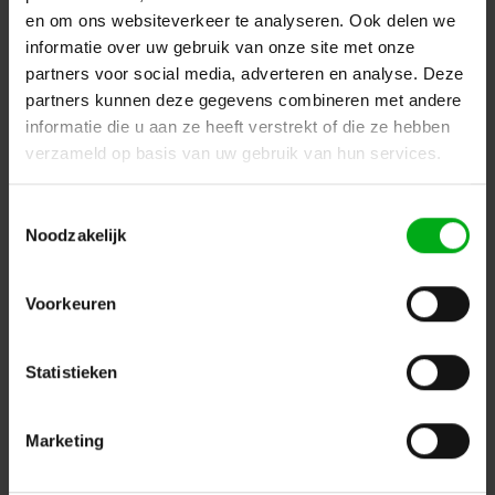
en om ons websiteverkeer te analyseren. Ook delen we
informatie over uw gebruik van onze site met onze
partners voor social media, adverteren en analyse. Deze
partners kunnen deze gegevens combineren met andere
informatie die u aan ze heeft verstrekt of die ze hebben
verzameld op basis van uw gebruik van hun services.
Toestemmingsselectie
Noodzakelijk
CM Lodestar RRS | 3188S1 | 2t | LV | 400V | D8
Voorkeuren
CM |
TRRS-2000-24-LVD8
Op voorraad levertijd 1 a 3 werkdagen
Statistieken
hh 24m
Login voor prijzen
Marketing