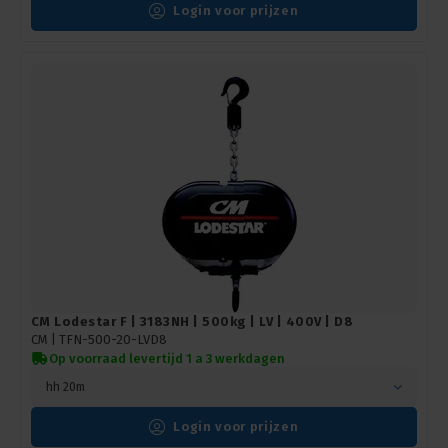
Login voor prijzen
CM Lodestar F | 3183NH | 500kg | LV | 400V | D8
CM |
TFN-500-20-LVD8
Op voorraad levertijd 1 a 3 werkdagen
hh 20m
Login voor prijzen