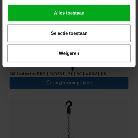
Alles toestaan
Selectie toestaan
Weigeren
CM Lodestar RRS | 3202S1 | 2t | DC | 400V | D8
Login voor prijzen