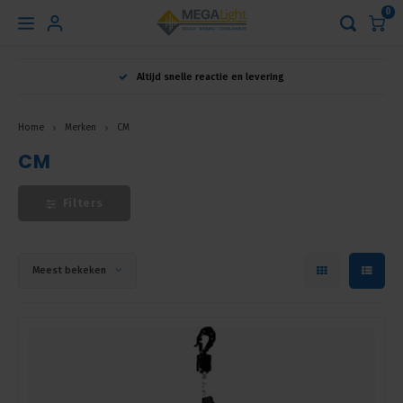
0
Hoofdmenu
Altijd snelle reactie en levering
Taal
Home
Merken
CM
CM
Nederlands
Filters
English
Français
Meest bekeken