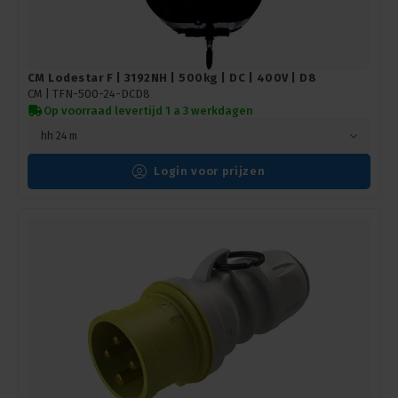
CM Lodestar F | 3192NH | 500kg | DC | 400V | D8
CM |
TFN-500-24-DCD8
Op voorraad levertijd 1 a 3 werkdagen
hh 24 m
Login voor prijzen