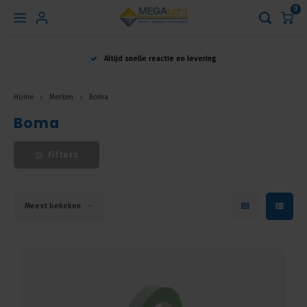
0
Hoofdmenu
Altijd snelle reactie en levering
Taal
Home
Merken
Boma
Boma
Nederlands
Filters
English
Français
Meest bekeken