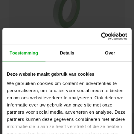
Boma | Dubbelzijdige vloertape | Rol lengte: 25 Meter |
Toestemming
Details
Over
Breedte: 19 of 50 mm
Boma |
134108000
Direct leverbaar
Deze website maakt gebruik van cookies
Rol breedte: 50mm, Rol lengte: 25 Meter
We gebruiken cookies om content en advertenties te
Login voor prijzen
personaliseren, om functies voor social media te bieden
en om ons websiteverkeer te analyseren. Ook delen we
informatie over uw gebruik van onze site met onze
partners voor social media, adverteren en analyse. Deze
partners kunnen deze gegevens combineren met andere
Nieuwsbrief
informatie die u aan ze heeft verstrekt of die ze hebben
verzameld op basis van uw gebruik van hun services.