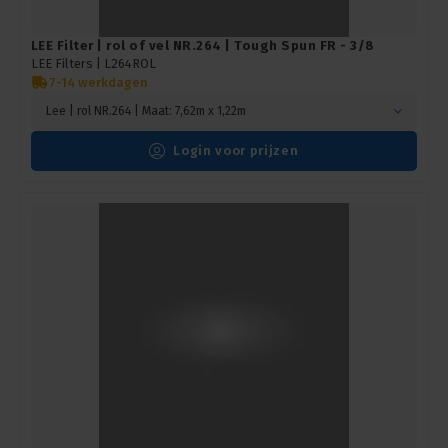
LEE Filter | rol of vel NR.264 | Tough Spun FR - 3/8
LEE Filters |
L264ROL
7-14 werkdagen
Lee | rol NR.264 | Maat: 7,62m x 1,22m
Login voor prijzen