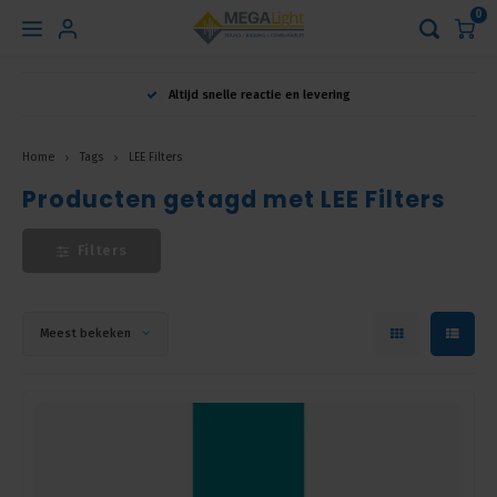
0
Hoofdmenu
Altijd snelle reactie en levering
Taal
Home
Tags
LEE Filters
Producten getagd met LEE Filters
Nederlands
Filters
English
Français
Meest bekeken