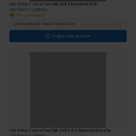
LEE Filter | rol of vel NR.228 | Brushed Silk
LEE Filters |
L228ROL
7-14 werkdagen
Lee | rol NR.228 | Maat: 7,62m x 1,22m
Login voor prijzen
LEE Filter | rol of vel NR.209 | 0.3 Neutral Density
LEE Filters |
L209ROL