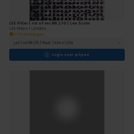
LEE Filter | rol of vel NR.270 | Lee Scrim
LEE Filters |
L270ROL
7-14 werkdagen
Lee | rol NR.270 | Maat: 7,62m x 1,22m
Login voor prijzen