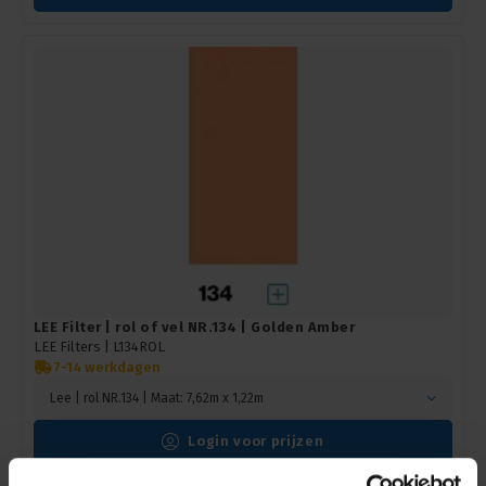
LEE Filter | rol of vel NR.134 | Golden Amber
LEE Filters |
L134ROL
7-14 werkdagen
Lee | rol NR.134 | Maat: 7,62m x 1,22m
Login voor prijzen