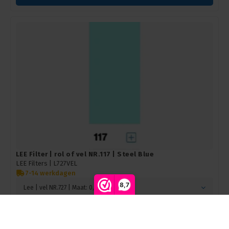
LEE Filter | rol of vel NR.117 | Steel Blue
LEE Filters | L727VEL
7-14 werkdagen
8,7
Lee | vel NR.727 | Maat: 0,53m x 1,22m
Vergelijk producten
0
Login voor prijzen