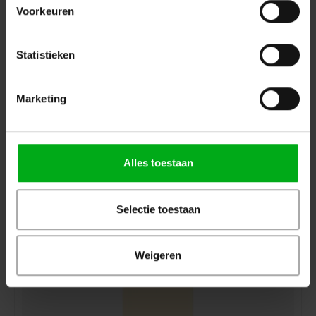
Voorkeuren
Statistieken
Marketing
Alles toestaan
LEE Filter | rol of vel NR.764 | Sun Colour Straw
LEE Filters |
L764VEL
7-14 werkdagen
Selectie toestaan
Lee | vel NR.764 | Maat: 0,53m x 1,22m
Login voor prijzen
Weigeren