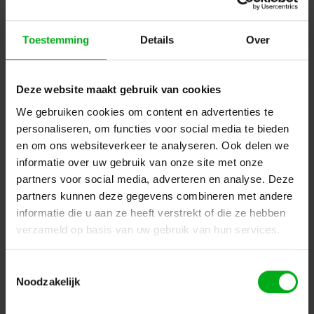
Toestemming
Details
Over
Deze website maakt gebruik van cookies
We gebruiken cookies om content en advertenties te
personaliseren, om functies voor social media te bieden
en om ons websiteverkeer te analyseren. Ook delen we
informatie over uw gebruik van onze site met onze
partners voor social media, adverteren en analyse. Deze
LEE Filter | rol of vel NR.514 | Double G & T
partners kunnen deze gegevens combineren met andere
LEE Filters |
L514VEL
informatie die u aan ze heeft verstrekt of die ze hebben
Op voorraad levertijd 2 a 3 werkdagen
verzameld op basis van uw gebruik van hun services.
Lee | vel NR.514 | Maat: 0,53m x 1,22m
Login voor prijzen
Toestemmingsselectie
Noodzakelijk