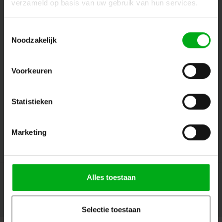
verzameld op basis van uw gebruik van hun services.
Toestemmingsselectie
Noodzakelijk
Suivez-nous
Voorkeuren
Contact
Statistieken
Service client
Marketing
Mon compte
Alles toestaan
© Copyright 2026 Megalight - Theme by
Shopmonkey
Selectie toestaan