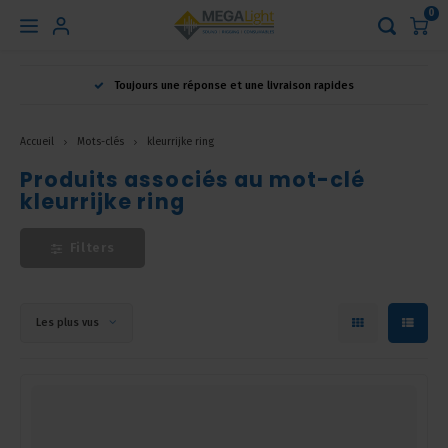
0
Hoofdmenu
Toujours une réponse et une livraison rapides
Langue
Accueil
Mots-clés
kleurrijke ring
Nederlands
Produits associés au mot-clé
kleurrijke ring
English
Filters
Français
Les plus vus