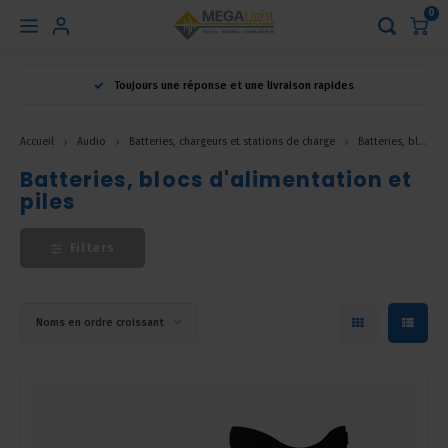
0
Hoofdmenu
Toujours une réponse et une livraison rapides
Langue
Accueil
Audio
Batteries, chargeurs et stations de charge
Batteries, blocs d'alimentation et piles
Nederlands
Batteries, blocs d'alimentation et
piles
English
Filters
Français
Noms en ordre croissant