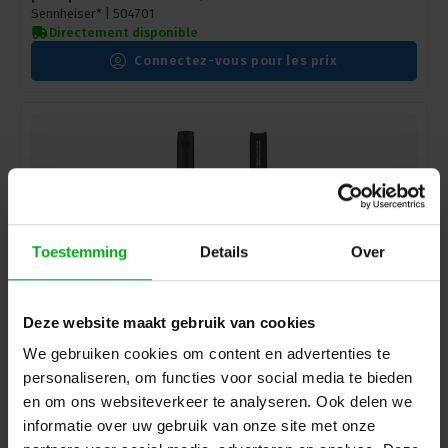
Sennheiser* |
504701
Directement disponible
Connectez-vous pour les prix
Toestemming
Details
Over
Deze website maakt gebruik van cookies
We gebruiken cookies om content en advertenties te
Sennheiser | 504702 | Pack batterie | BA 60 | pack
personaliseren, om functies voor social media te bieden
batterie pour SKM6000 et SKM9000 | 1600 mAh
en om ons websiteverkeer te analyseren. Ook delen we
Sennheiser* |
504702
informatie over uw gebruik van onze site met onze
délai de livraison 5-7 jours ouvrables