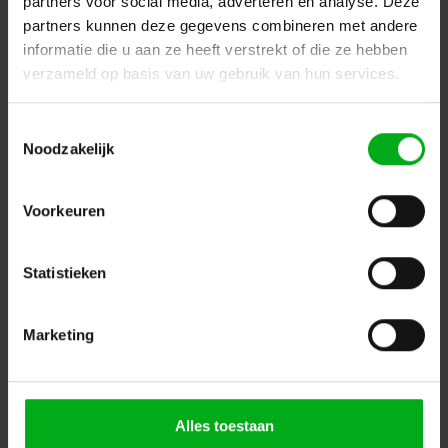
partners voor social media, adverteren en analyse. Deze
Connectez-vous pour les prix
partners kunnen deze gegevens combineren met andere
informatie die u aan ze heeft verstrekt of die ze hebben
verzameld op basis van uw gebruik van hun services.
Toestemmingsselectie
Noodzakelijk
Voorkeuren
Statistieken
Sennheiser | 504703 | pack batterie | BA 61 | pack
Marketing
batterie pour SK6000 et SK9000 | 2030 mAh
Sennheiser* |
504703
délai de livraison 5-7 jours ouvrables
Connectez-vous pour les prix
Alles toestaan