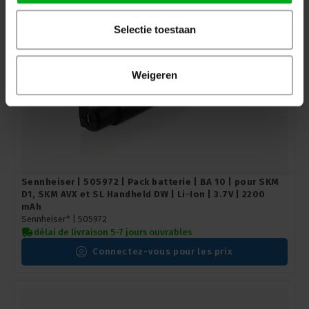
Selectie toestaan
Weigeren
Sennheiser | 505972 | Pack batterie | BA 10 | pour SKM
D1, SKM AVX et SL Handheld DW | Li-Ion | 3.7V | 2200
mAh
Sennheiser* |
505972
délai de livraison 5-7 jours ouvrables
Connectez-vous pour les prix