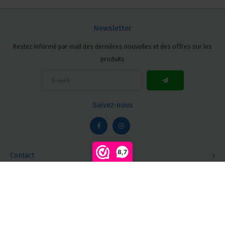
Newsletter
Restez informé par mail des dernières nouvelles et des offres sur les
produits
Suivez-nous
8,7
Contact
Comparer les produits
0
Service client
Mon compte
Commencer la comparaison