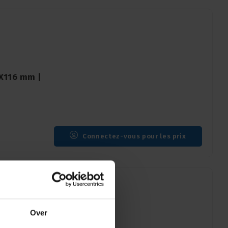
8X116 mm |
Connectez-vous pour les prix
Over
 | 28mm |