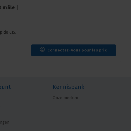
t mâle |
p de CJS.
Connectez-vous pour les prix
ount
Kennisbank
Onze merken
s
ingen