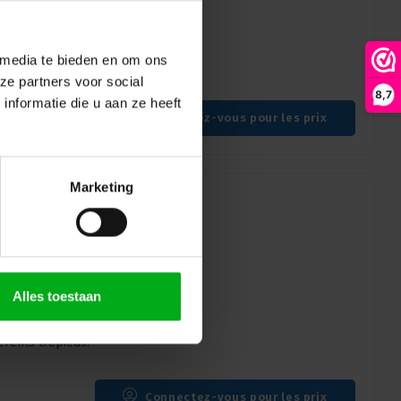
s ouvrés
 media te bieden en om ons
ents trépieds.
ze partners voor social
8,7
nformatie die u aan ze heeft
Connectez-vous pour les prix
Marketing
 | 28mm |
Alles toestaan
rents trépieds.
Connectez-vous pour les prix