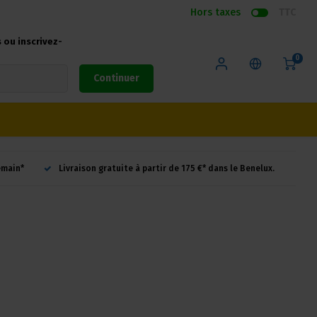
Hors taxes
TTC
ou inscrivez-
0
Continuer
emain*
Livraison gratuite à partir de 175 €* dans le Benelux.