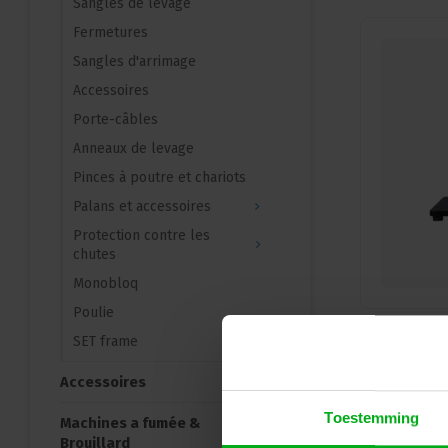
Sangles de levage
Fermetures
Sangles d'arrimage
Accessoires
Porte-câbles
Anneaux de levage
Pinces à poutre et chariots
Palans et accessoires
Protection contre les
chutes
Monobloq
Poulie
SET frame
Accessoires
Toestemming
Machines a fumée &
Brouillard