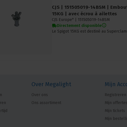
CJS | 151505019-14BSM | Embou
15KG | avec écrou à ailettes
CJS Europe* |
151505019-14BSM
Directement disponible
Le Spigot 15KG est destiné au Superclam
Over Megalight
Mijn Acc
n
Over ons
Registreren
ren
Ons assortiment
Mijn offerte
rtijd
Mijn tickets
Mijn bestell