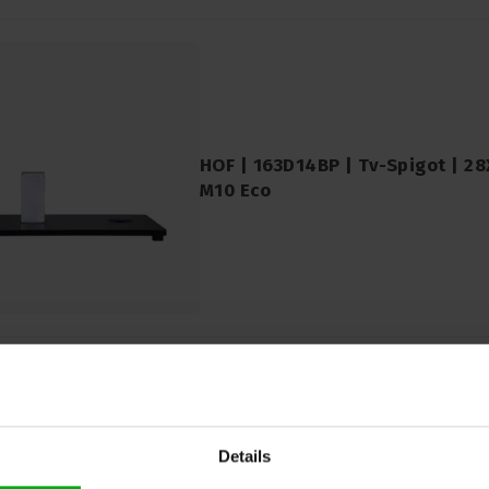
HOF | 163D14BP | Tv-Spigot | 2
M10 Eco
Details
CJS | 1642811613 | Embout mâle