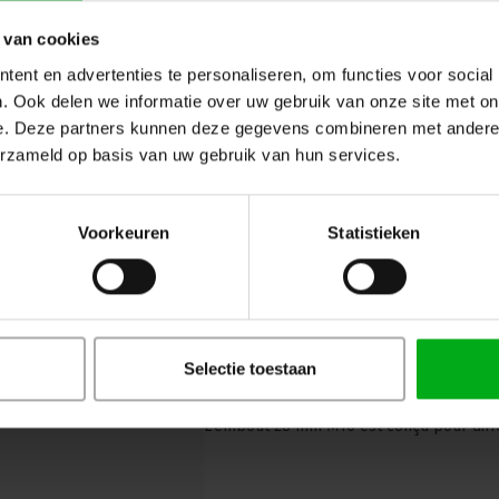
M12
CJS Europe* |
1642811613
 van cookies
En stock délai de livraison 5 à 7 jour
ent en advertenties te personaliseren, om functies voor social
L'embout 28mm M12 est conçu pour différ
. Ook delen we informatie over uw gebruik van onze site met on
e. Deze partners kunnen deze gegevens combineren met andere i
erzameld op basis van uw gebruik van hun services.
Voorkeuren
Statistieken
CJS | 1642811611 | Embout mâle
M10
Selectie toestaan
CJS Europe* |
1642811611
Directement disponible
L'embout 28 mm M10 est conçu pour diffé