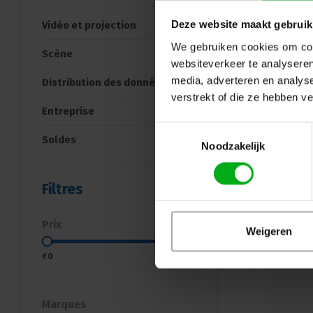
Deze website maakt gebruik
Vidéo et projection
We gebruiken cookies om cont
Scène
websiteverkeer te analyseren
media, adverteren en analys
Distribution des données
verstrekt of die ze hebben v
Entreprise
Toestemmingsselectie
Soldes
Noodzakelijk
Filtres
Prix
Weigeren
€
0
€
1500
Marques