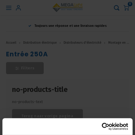
0
Hoofdmenu
Toujours une réponse et une livraison rapides
Langue
Accueil
Distribution électrique
Distributeurs d'électricité
Montage en rack
Nederlands
Entrée 250A
English
Filters
Français
no-products-title
no-products-text
Terug naar vorige pagina