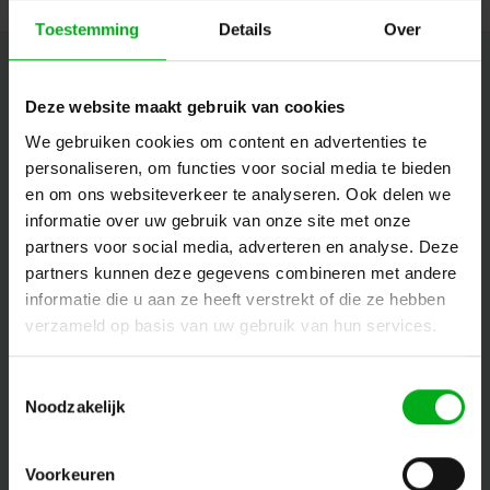
Toestemming
Details
Over
Newsletter
Deze website maakt gebruik van cookies
Restez informé par mail des dernières nouvelles et des offres sur les
We gebruiken cookies om content en advertenties te
produits
personaliseren, om functies voor social media te bieden
en om ons websiteverkeer te analyseren. Ook delen we
informatie over uw gebruik van onze site met onze
Suivez-nous
partners voor social media, adverteren en analyse. Deze
partners kunnen deze gegevens combineren met andere
informatie die u aan ze heeft verstrekt of die ze hebben
verzameld op basis van uw gebruik van hun services.
Contact
Toestemmingsselectie
Service client
Noodzakelijk
Mon compte
Voorkeuren