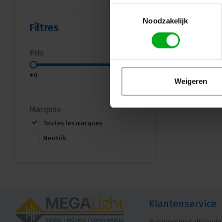
Toestemmingsselectie
Noodzakelijk
Filtres
Prix
€
0
€
15
Weigeren
Marques
Toutes les marques
Neutrik
Klantenservice