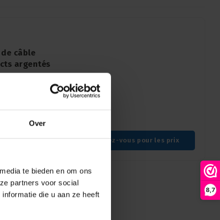
 de câble
acts argentés
XLR à 7 broches
onnexions audio
Over
Connectez-vous pour les prix
 media te bieden en om ons
ze partners voor social
8,7
nformatie die u aan ze heeft