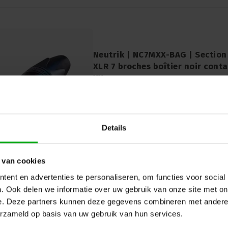
Neutrik | NC7MXX-BAG | Section
XLR 7 broches boîtier noir cont
XX
Neutrik |
NC7MXX-BAG
7-14 jours ouvrables
Neutrik NC7MXX-BAG : Section de câble 
avec boîtier noir et contacts argentés. C
Details
fiables avec un look élégant.
 van cookies
ent en advertenties te personaliseren, om functies voor social
. Ook delen we informatie over uw gebruik van onze site met on
e. Deze partners kunnen deze gegevens combineren met andere i
erzameld op basis van uw gebruik van hun services.