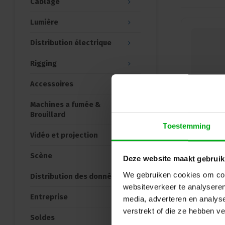
Câblage
Lumière
Distribution électrique
Rigging
Accessoires
Machines a fumée &
Brouillard
Toestemming
Vidéo et projection
Scène
Deze website maakt gebruik
We gebruiken cookies om cont
Distribution des données
websiteverkeer te analyseren
Entreprise
media, adverteren en analys
verstrekt of die ze hebben v
Soldes