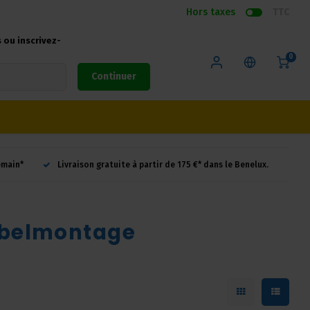
Hors taxes
TTC
ou inscrivez-
0
Continuer
emain*
Livraison gratuite à partir de 175 €* dans le Benelux.
abelmontage